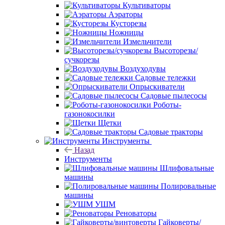
Культиваторы
Аэраторы
Кусторезы
Ножницы
Измельчители
Высоторезы/
сучкорезы
Воздуходувы
Садовые тележки
Опрыскиватели
Садовые пылесосы
Роботы-
газонокосилки
Щетки
Садовые тракторы
Инструменты
Назад
Инструменты
Шлифовальные
машины
Полировальные
машины
УШМ
Реноваторы
Гайковерты/