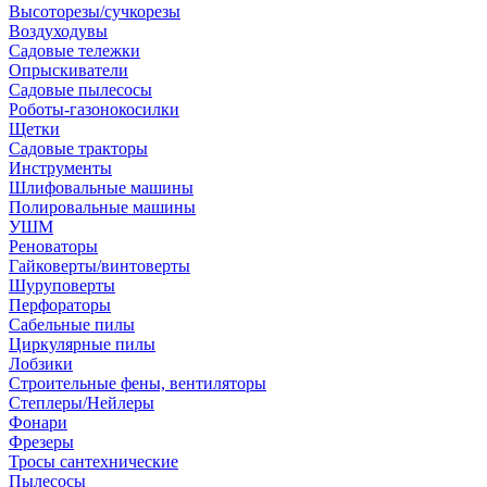
Высоторезы/сучкорезы
Воздуходувы
Садовые тележки
Опрыскиватели
Садовые пылесосы
Роботы-газонокосилки
Щетки
Садовые тракторы
Инструменты
Шлифовальные машины
Полировальные машины
УШМ
Реноваторы
Гайковерты/винтоверты
Шуруповерты
Перфораторы
Сабельные пилы
Циркулярные пилы
Лобзики
Строительные фены, вентиляторы
Степлеры/Нейлеры
Фонари
Фрезеры
Тросы сантехнические
Пылесосы