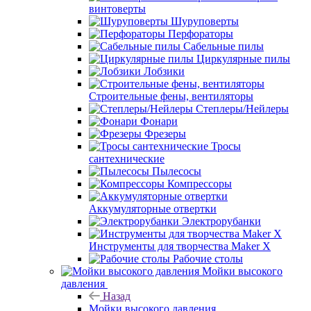
винтоверты
Шуруповерты
Перфораторы
Сабельные пилы
Циркулярные пилы
Лобзики
Строительные фены, вентиляторы
Степлеры/Нейлеры
Фонари
Фрезеры
Тросы
сантехнические
Пылесосы
Компрессоры
Аккумуляторные отвертки
Электрорубанки
Инструменты для творчества Maker X
Рабочие столы
Мойки высокого
давления
Назад
Мойки высокого давления