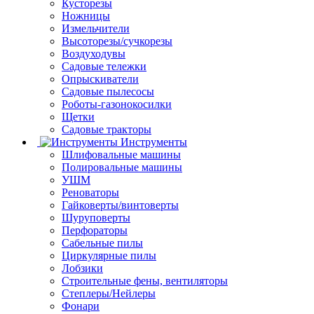
Кусторезы
Ножницы
Измельчители
Высоторезы/сучкорезы
Воздуходувы
Садовые тележки
Опрыскиватели
Садовые пылесосы
Роботы-газонокосилки
Щетки
Садовые тракторы
Инструменты
Шлифовальные машины
Полировальные машины
УШМ
Реноваторы
Гайковерты/винтоверты
Шуруповерты
Перфораторы
Сабельные пилы
Циркулярные пилы
Лобзики
Строительные фены, вентиляторы
Степлеры/Нейлеры
Фонари