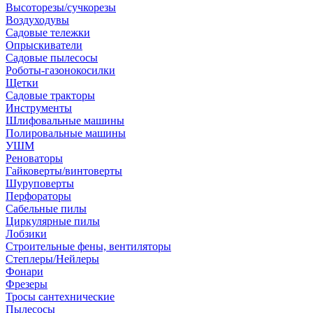
Высоторезы/сучкорезы
Воздуходувы
Садовые тележки
Опрыскиватели
Садовые пылесосы
Роботы-газонокосилки
Щетки
Садовые тракторы
Инструменты
Шлифовальные машины
Полировальные машины
УШМ
Реноваторы
Гайковерты/винтоверты
Шуруповерты
Перфораторы
Сабельные пилы
Циркулярные пилы
Лобзики
Строительные фены, вентиляторы
Степлеры/Нейлеры
Фонари
Фрезеры
Тросы сантехнические
Пылесосы