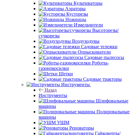
Культиваторы
Аэраторы
Кусторезы
Ножницы
Измельчители
Высоторезы/
сучкорезы
Воздуходувы
Садовые тележки
Опрыскиватели
Садовые пылесосы
Роботы-
газонокосилки
Щетки
Садовые тракторы
Инструменты
Назад
Инструменты
Шлифовальные
машины
Полировальные
машины
УШМ
Реноваторы
Гайковерты/