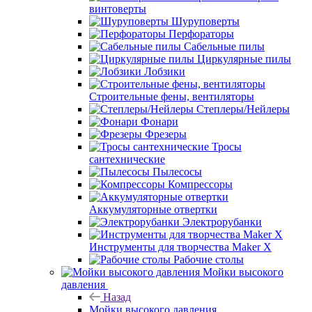
винтоверты
Шуруповерты
Перфораторы
Сабельные пилы
Циркулярные пилы
Лобзики
Строительные фены, вентиляторы
Степлеры/Нейлеры
Фонари
Фрезеры
Тросы
сантехнические
Пылесосы
Компрессоры
Аккумуляторные отвертки
Электрорубанки
Инструменты для творчества Maker X
Рабочие столы
Мойки высокого
давления
Назад
Мойки высокого давления