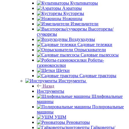
Культиваторы
Аэраторы
Кусторезы
Ножницы
Измельчители
Высоторезы/
сучкорезы
Воздуходувы
Садовые тележки
Опрыскиватели
Садовые пылесосы
Роботы-
газонокосилки
Щетки
Садовые тракторы
Инструменты
Назад
Инструменты
Шлифовальные
машины
Полировальные
машины
УШМ
Реноваторы
Гайковерты/