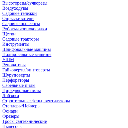
Высоторезы/сучкорезы
Воздуходувы
Садовые тележки
Опрыскиватели
Садовые пылесосы
Роботы-газонокосилки
Щетки
Садовые тракторы
Инструменты
Шлифовальные машины
Полировальные машины
УШМ
Реноваторы
Гайковерты/винтоверты
Шуруповерты
Перфораторы
Сабельные пилы
Циркулярные пилы
Лобзики
Строительные фены, вентиляторы
Степлеры/Нейлеры
Фонари
Фрезеры
Тросы сантехнические
Пылесосы