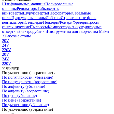
Шлифовальные машины
Полировальные
машины
Реноваторы
Гайковерты/
винтоверты
Шуруповерты
Перфораторы
Сабельные
пилы
Циркулярные пилы
Лобзики
Строительные фены,
вентиляторы
Степлеры/Нейлеры
Фонари
Фрезеры
Тросы
сантехнические
Пылесосы
Компрессоры
Аккумуляторные
отвертки
Электрорубанки
Инструменты для творчества Maker
X
Рабочие столы
20V
24V
220V
20V
24V
220V
Фильтр
По умолчанию (возрастание)
По популярности (убывание)
По популярности (возрастание)
По алфавиту (убывание)
По алфавиту (возрастание)
По цене (убывание)
По цене (возрастание)
По умолчанию (убывание)
По умолчанию (возрастание)