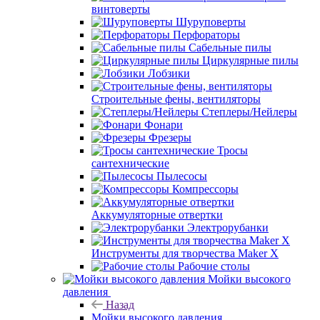
винтоверты
Шуруповерты
Перфораторы
Сабельные пилы
Циркулярные пилы
Лобзики
Строительные фены, вентиляторы
Степлеры/Нейлеры
Фонари
Фрезеры
Тросы
сантехнические
Пылесосы
Компрессоры
Аккумуляторные отвертки
Электрорубанки
Инструменты для творчества Maker X
Рабочие столы
Мойки высокого
давления
Назад
Мойки высокого давления