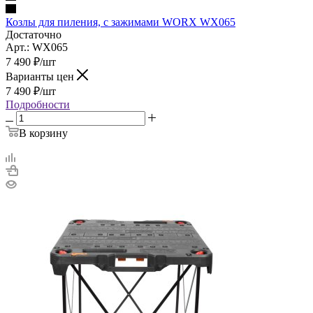
Козлы для пиления, с зажимами WORX WX065
Достаточно
Арт.: WX065
7 490
₽
/шт
Варианты цен
7 490
₽
/шт
Подробности
В корзину