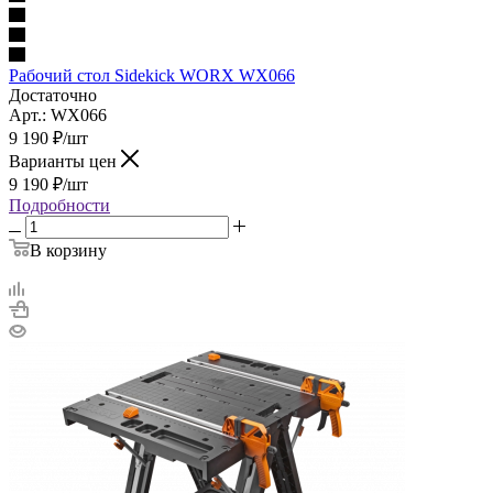
Рабочий стол Sidekick WORX WX066
Достаточно
Арт.: WX066
9 190
₽
/шт
Варианты цен
9 190
₽
/шт
Подробности
В корзину