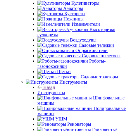
Культиваторы
Аэраторы
Кусторезы
Ножницы
Измельчители
Высоторезы/
сучкорезы
Воздуходувы
Садовые тележки
Опрыскиватели
Садовые пылесосы
Роботы-
газонокосилки
Щетки
Садовые тракторы
Инструменты
Назад
Инструменты
Шлифовальные
машины
Полировальные
машины
УШМ
Реноваторы
Гайковерты/