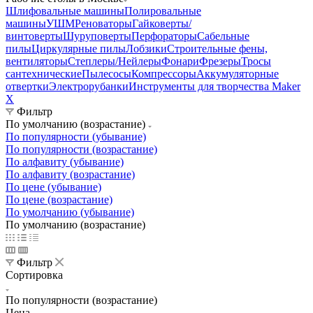
Шлифовальные машины
Полировальные
машины
УШМ
Реноваторы
Гайковерты/
винтоверты
Шуруповерты
Перфораторы
Сабельные
пилы
Циркулярные пилы
Лобзики
Строительные фены,
вентиляторы
Степлеры/Нейлеры
Фонари
Фрезеры
Тросы
сантехнические
Пылесосы
Компрессоры
Аккумуляторные
отвертки
Электрорубанки
Инструменты для творчества Maker
X
Фильтр
По умолчанию (возрастание)
По популярности (убывание)
По популярности (возрастание)
По алфавиту (убывание)
По алфавиту (возрастание)
По цене (убывание)
По цене (возрастание)
По умолчанию (убывание)
По умолчанию (возрастание)
Фильтр
Сортировка
По популярности (возрастание)
Цена