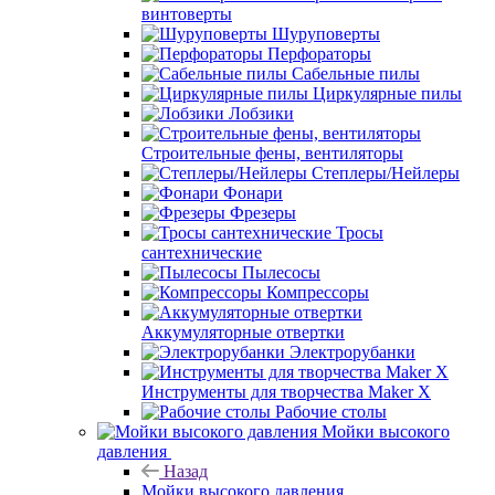
винтоверты
Шуруповерты
Перфораторы
Сабельные пилы
Циркулярные пилы
Лобзики
Строительные фены, вентиляторы
Степлеры/Нейлеры
Фонари
Фрезеры
Тросы
сантехнические
Пылесосы
Компрессоры
Аккумуляторные отвертки
Электрорубанки
Инструменты для творчества Maker X
Рабочие столы
Мойки высокого
давления
Назад
Мойки высокого давления