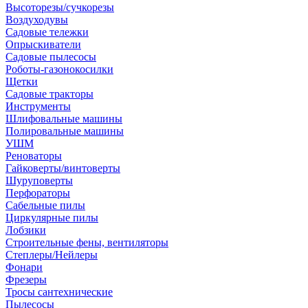
Высоторезы/сучкорезы
Воздуходувы
Садовые тележки
Опрыскиватели
Садовые пылесосы
Роботы-газонокосилки
Щетки
Садовые тракторы
Инструменты
Шлифовальные машины
Полировальные машины
УШМ
Реноваторы
Гайковерты/винтоверты
Шуруповерты
Перфораторы
Сабельные пилы
Циркулярные пилы
Лобзики
Строительные фены, вентиляторы
Степлеры/Нейлеры
Фонари
Фрезеры
Тросы сантехнические
Пылесосы