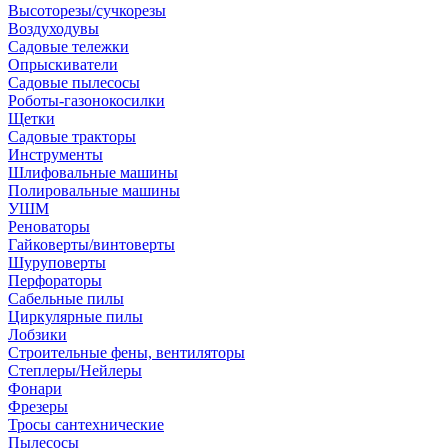
Высоторезы/сучкорезы
Воздуходувы
Садовые тележки
Опрыскиватели
Садовые пылесосы
Роботы-газонокосилки
Щетки
Садовые тракторы
Инструменты
Шлифовальные машины
Полировальные машины
УШМ
Реноваторы
Гайковерты/винтоверты
Шуруповерты
Перфораторы
Сабельные пилы
Циркулярные пилы
Лобзики
Строительные фены, вентиляторы
Степлеры/Нейлеры
Фонари
Фрезеры
Тросы сантехнические
Пылесосы