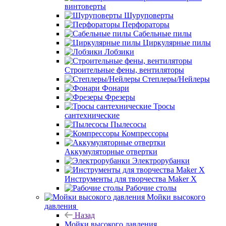
винтоверты
Шуруповерты
Перфораторы
Сабельные пилы
Циркулярные пилы
Лобзики
Строительные фены, вентиляторы
Степлеры/Нейлеры
Фонари
Фрезеры
Тросы
сантехнические
Пылесосы
Компрессоры
Аккумуляторные отвертки
Электрорубанки
Инструменты для творчества Maker X
Рабочие столы
Мойки высокого
давления
Назад
Мойки высокого давления