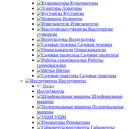
Культиваторы
Аэраторы
Кусторезы
Ножницы
Измельчители
Высоторезы/
сучкорезы
Воздуходувы
Садовые тележки
Опрыскиватели
Садовые пылесосы
Роботы-
газонокосилки
Щетки
Садовые тракторы
Инструменты
Назад
Инструменты
Шлифовальные
машины
Полировальные
машины
УШМ
Реноваторы
Гайковерты/