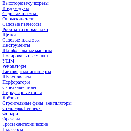
Высоторезы/сучкорезы
Воздуходувы
Садовые тележки
Опрыскиватели
Садовые пылесосы
Роботы-газонокосилки
Щетки
Садовые тракторы
Инструменты
Шлифовальные машины
Полировальные машины
УШМ
Реноваторы
Гайковерты/винтоверты
Шуруповерты
Перфораторы
Сабельные пилы
Циркулярные пилы
Лобзики
Строительные фены, вентиляторы
Степлеры/Нейлеры
Фонари
Фрезеры
Тросы сантехнические
Пылесосы