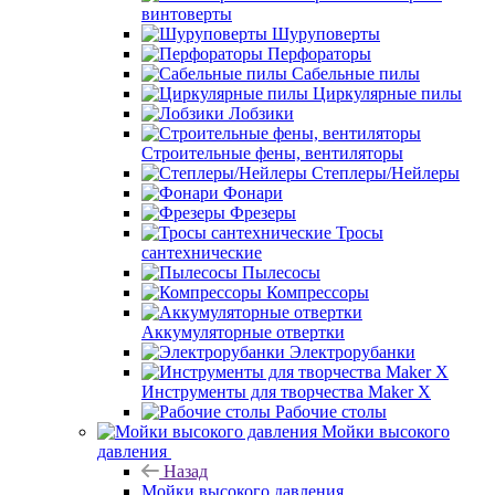
винтоверты
Шуруповерты
Перфораторы
Сабельные пилы
Циркулярные пилы
Лобзики
Строительные фены, вентиляторы
Степлеры/Нейлеры
Фонари
Фрезеры
Тросы
сантехнические
Пылесосы
Компрессоры
Аккумуляторные отвертки
Электрорубанки
Инструменты для творчества Maker X
Рабочие столы
Мойки высокого
давления
Назад
Мойки высокого давления