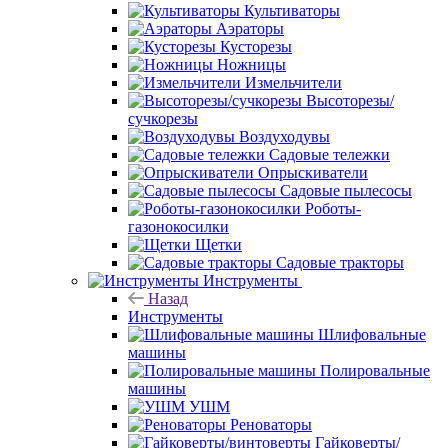
Культиваторы
Аэраторы
Кусторезы
Ножницы
Измельчители
Высоторезы/
сучкорезы
Воздуходувы
Садовые тележки
Опрыскиватели
Садовые пылесосы
Роботы-
газонокосилки
Щетки
Садовые тракторы
Инструменты
Назад
Инструменты
Шлифовальные
машины
Полировальные
машины
УШМ
Реноваторы
Гайковерты/