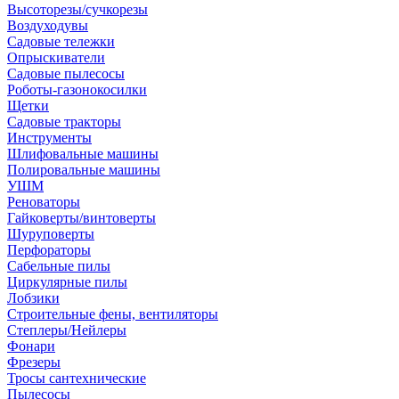
Высоторезы/сучкорезы
Воздуходувы
Садовые тележки
Опрыскиватели
Садовые пылесосы
Роботы-газонокосилки
Щетки
Садовые тракторы
Инструменты
Шлифовальные машины
Полировальные машины
УШМ
Реноваторы
Гайковерты/винтоверты
Шуруповерты
Перфораторы
Сабельные пилы
Циркулярные пилы
Лобзики
Строительные фены, вентиляторы
Степлеры/Нейлеры
Фонари
Фрезеры
Тросы сантехнические
Пылесосы