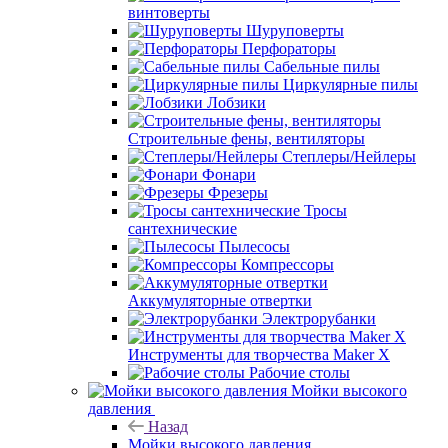
винтоверты
Шуруповерты
Перфораторы
Сабельные пилы
Циркулярные пилы
Лобзики
Строительные фены, вентиляторы
Степлеры/Нейлеры
Фонари
Фрезеры
Тросы
сантехнические
Пылесосы
Компрессоры
Аккумуляторные отвертки
Электрорубанки
Инструменты для творчества Maker X
Рабочие столы
Мойки высокого
давления
Назад
Мойки высокого давления