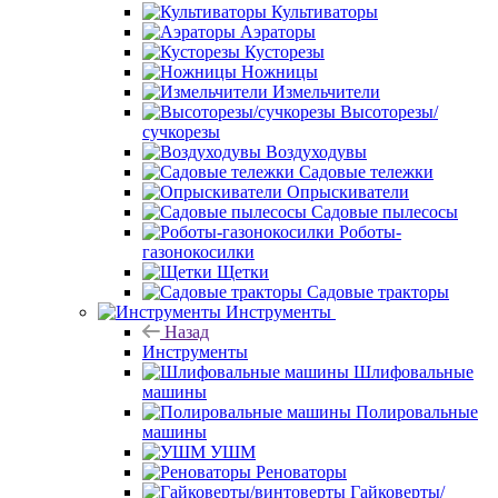
Культиваторы
Аэраторы
Кусторезы
Ножницы
Измельчители
Высоторезы/
сучкорезы
Воздуходувы
Садовые тележки
Опрыскиватели
Садовые пылесосы
Роботы-
газонокосилки
Щетки
Садовые тракторы
Инструменты
Назад
Инструменты
Шлифовальные
машины
Полировальные
машины
УШМ
Реноваторы
Гайковерты/