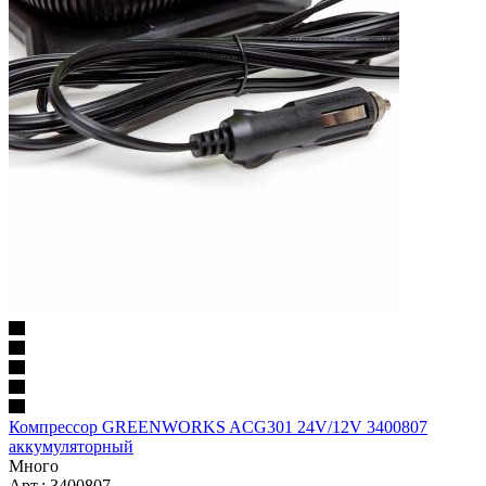
Компрессор GREENWORKS ACG301 24V/12V 3400807
аккумуляторный
Много
Арт.: 3400807