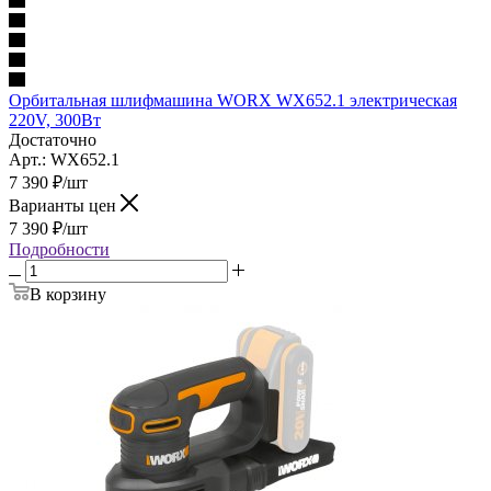
Орбитальная шлифмашина WORX WX652.1 электрическая
220V, 300Вт
Достаточно
Арт.: WX652.1
7 390
₽
/шт
Варианты цен
7 390
₽
/шт
Подробности
В корзину