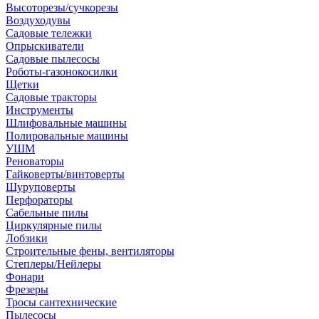
Высоторезы/сучкорезы
Воздуходувы
Садовые тележки
Опрыскиватели
Садовые пылесосы
Роботы-газонокосилки
Щетки
Садовые тракторы
Инструменты
Шлифовальные машины
Полировальные машины
УШМ
Реноваторы
Гайковерты/винтоверты
Шуруповерты
Перфораторы
Сабельные пилы
Циркулярные пилы
Лобзики
Строительные фены, вентиляторы
Степлеры/Нейлеры
Фонари
Фрезеры
Тросы сантехнические
Пылесосы