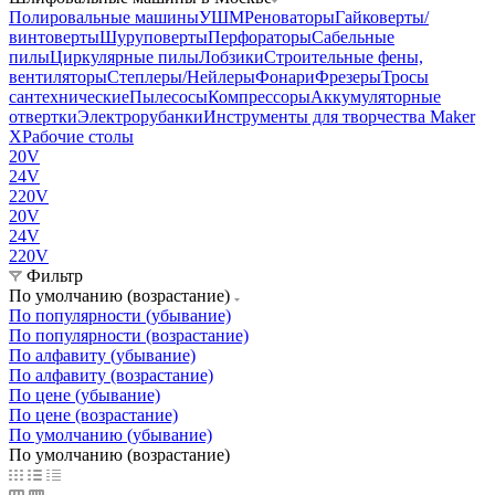
Полировальные машины
УШМ
Реноваторы
Гайковерты/
винтоверты
Шуруповерты
Перфораторы
Сабельные
пилы
Циркулярные пилы
Лобзики
Строительные фены,
вентиляторы
Степлеры/Нейлеры
Фонари
Фрезеры
Тросы
сантехнические
Пылесосы
Компрессоры
Аккумуляторные
отвертки
Электрорубанки
Инструменты для творчества Maker
X
Рабочие столы
20V
24V
220V
20V
24V
220V
Фильтр
По умолчанию (возрастание)
По популярности (убывание)
По популярности (возрастание)
По алфавиту (убывание)
По алфавиту (возрастание)
По цене (убывание)
По цене (возрастание)
По умолчанию (убывание)
По умолчанию (возрастание)