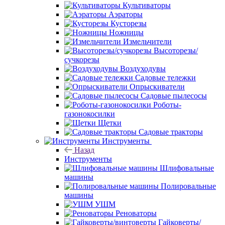
Культиваторы
Аэраторы
Кусторезы
Ножницы
Измельчители
Высоторезы/
сучкорезы
Воздуходувы
Садовые тележки
Опрыскиватели
Садовые пылесосы
Роботы-
газонокосилки
Щетки
Садовые тракторы
Инструменты
Назад
Инструменты
Шлифовальные
машины
Полировальные
машины
УШМ
Реноваторы
Гайковерты/