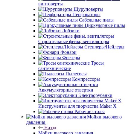
винтоверты
Шуруповерты
Перфораторы
Сабельные пилы
Циркулярные пилы
Лобзики
Строительные фены, вентиляторы
Степлеры/Нейлеры
Фонари
Фрезеры
Тросы
сантехнические
Пылесосы
Компрессоры
Аккумуляторные отвертки
Электрорубанки
Инструменты для творчества Maker X
Рабочие столы
Мойки высокого
давления
Назад
Мойки высокого давления