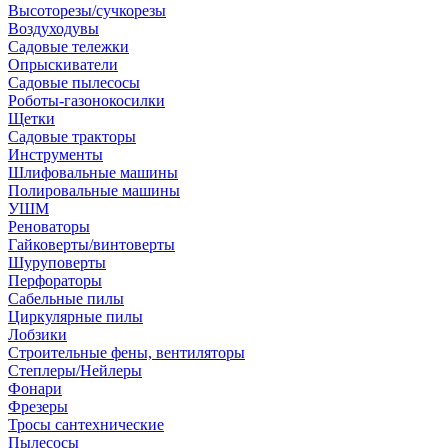
Высоторезы/сучкорезы
Воздуходувы
Садовые тележки
Опрыскиватели
Садовые пылесосы
Роботы-газонокосилки
Щетки
Садовые тракторы
Инструменты
Шлифовальные машины
Полировальные машины
УШМ
Реноваторы
Гайковерты/винтоверты
Шуруповерты
Перфораторы
Сабельные пилы
Циркулярные пилы
Лобзики
Строительные фены, вентиляторы
Степлеры/Нейлеры
Фонари
Фрезеры
Тросы сантехнические
Пылесосы