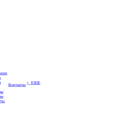
ании
и
а
+ ЕЩЕ
Контакты
ры
ии
иты