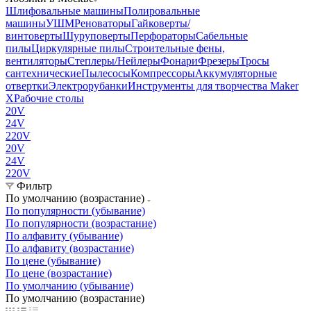
Шлифовальные машины
Полировальные
машины
УШМ
Реноваторы
Гайковерты/
винтоверты
Шуруповерты
Перфораторы
Сабельные
пилы
Циркулярные пилы
Строительные фены,
вентиляторы
Степлеры/Нейлеры
Фонари
Фрезеры
Тросы
сантехнические
Пылесосы
Компрессоры
Аккумуляторные
отвертки
Электрорубанки
Инструменты для творчества Maker
X
Рабочие столы
20V
24V
220V
20V
24V
220V
Фильтр
По умолчанию (возрастание)
По популярности (убывание)
По популярности (возрастание)
По алфавиту (убывание)
По алфавиту (возрастание)
По цене (убывание)
По цене (возрастание)
По умолчанию (убывание)
По умолчанию (возрастание)