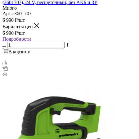
(3601707), 24 V, бесщеточный, без АКБ и ЗУ
Много
Арт.: 3601707
6 990
₽
/шт
Варианты цен
6 990
₽
/шт
Подробности
В корзину