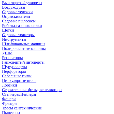
Высоторезы/сучкорезы
Воздуходувы
Садовые тележки
Опрыскиватели
Садовые пылесосы
Роботы-газонокосилки
Щетки
Садовые тракторы
Инструменты
Шлифовальные машины
Полировальные машины
УШМ
Реноваторы
Гайковерты/винтоверты
Шуруповерты
Перфораторы
Сабельные пилы
Циркулярные пилы
Лобзики
Строительные фены, вентиляторы
Степлеры/Нейлеры
Фонари
Фрезеры
Тросы сантехнические
Пылесосы