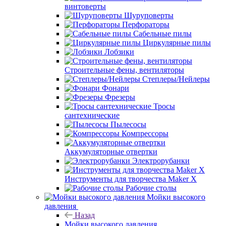
винтоверты
Шуруповерты
Перфораторы
Сабельные пилы
Циркулярные пилы
Лобзики
Строительные фены, вентиляторы
Степлеры/Нейлеры
Фонари
Фрезеры
Тросы
сантехнические
Пылесосы
Компрессоры
Аккумуляторные отвертки
Электрорубанки
Инструменты для творчества Maker X
Рабочие столы
Мойки высокого
давления
Назад
Мойки высокого давления