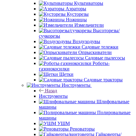
Культиваторы
Аэраторы
Кусторезы
Ножницы
Измельчители
Высоторезы/
сучкорезы
Воздуходувы
Садовые тележки
Опрыскиватели
Садовые пылесосы
Роботы-
газонокосилки
Щетки
Садовые тракторы
Инструменты
Назад
Инструменты
Шлифовальные
машины
Полировальные
машины
УШМ
Реноваторы
Гайковерты/