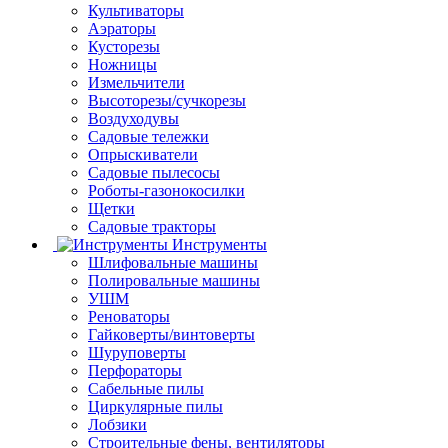
Культиваторы
Аэраторы
Кусторезы
Ножницы
Измельчители
Высоторезы/сучкорезы
Воздуходувы
Садовые тележки
Опрыскиватели
Садовые пылесосы
Роботы-газонокосилки
Щетки
Садовые тракторы
Инструменты
Шлифовальные машины
Полировальные машины
УШМ
Реноваторы
Гайковерты/винтоверты
Шуруповерты
Перфораторы
Сабельные пилы
Циркулярные пилы
Лобзики
Строительные фены, вентиляторы