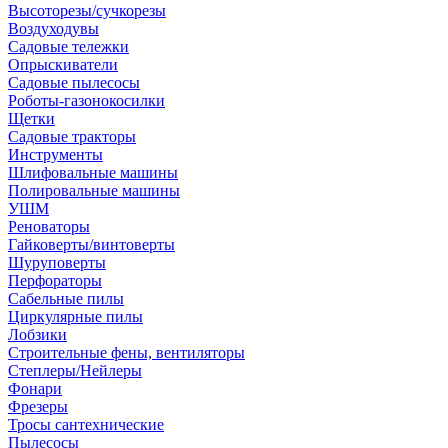
Высоторезы/сучкорезы
Воздуходувы
Садовые тележки
Опрыскиватели
Садовые пылесосы
Роботы-газонокосилки
Щетки
Садовые тракторы
Инструменты
Шлифовальные машины
Полировальные машины
УШМ
Реноваторы
Гайковерты/винтоверты
Шуруповерты
Перфораторы
Сабельные пилы
Циркулярные пилы
Лобзики
Строительные фены, вентиляторы
Степлеры/Нейлеры
Фонари
Фрезеры
Тросы сантехнические
Пылесосы