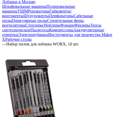
Лобзики в Москве
Шлифовальные машины
Полировальные
машины
УШМ
Реноваторы
Гайковерты/
винтоверты
Шуруповерты
Перфораторы
Сабельные
пилы
Циркулярные пилы
Строительные фены,
вентиляторы
Степлеры/Нейлеры
Фонари
Фрезеры
Тросы
сантехнические
Пылесосы
Компрессоры
Аккумуляторные
отвертки
Электрорубанки
Инструменты для творчества Maker
X
Рабочие столы
—
Набор пилок для лобзика WORX, 10 шт.