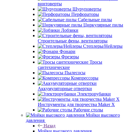
винтоверты
Шуруповерты
Перфораторы
Сабельные пилы
Циркулярные пилы
Лобзики
Строительные фены, вентиляторы
Степлеры/Нейлеры
Фонари
Фрезеры
Тросы
сантехнические
Пылесосы
Компрессоры
Аккумуляторные отвертки
Электрорубанки
Инструменты для творчества Maker X
Рабочие столы
Мойки высокого
давления
Назад
Мойки высокого давления