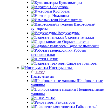
Культиваторы
Аэраторы
Кусторезы
Ножницы
Измельчители
Высоторезы/
сучкорезы
Воздуходувы
Садовые тележки
Опрыскиватели
Садовые пылесосы
Роботы-
газонокосилки
Щетки
Садовые тракторы
Инструменты
Назад
Инструменты
Шлифовальные
машины
Полировальные
машины
УШМ
Реноваторы
Гайковерты/