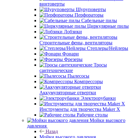
винтоверты
Шуруповерты
Перфораторы
Сабельные пилы
Циркулярные пилы
Лобзики
Строительные фены, вентиляторы
Степлеры/Нейлеры
Фонари
Фрезеры
Тросы
сантехнические
Пылесосы
Компрессоры
Аккумуляторные отвертки
Электрорубанки
Инструменты для творчества Maker X
Рабочие столы
Мойки высокого
давления
Назад
Мойки высокого давления