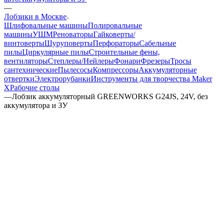
—
Лобзики в Москве
Шлифовальные машины
Полировальные
машины
УШМ
Реноваторы
Гайковерты/
винтоверты
Шуруповерты
Перфораторы
Сабельные
пилы
Циркулярные пилы
Строительные фены,
вентиляторы
Степлеры/Нейлеры
Фонари
Фрезеры
Тросы
сантехнические
Пылесосы
Компрессоры
Аккумуляторные
отвертки
Электрорубанки
Инструменты для творчества Maker
X
Рабочие столы
—
Лобзик аккумуляторный GREENWORKS G24JS, 24V, без
аккумулятора и ЗУ