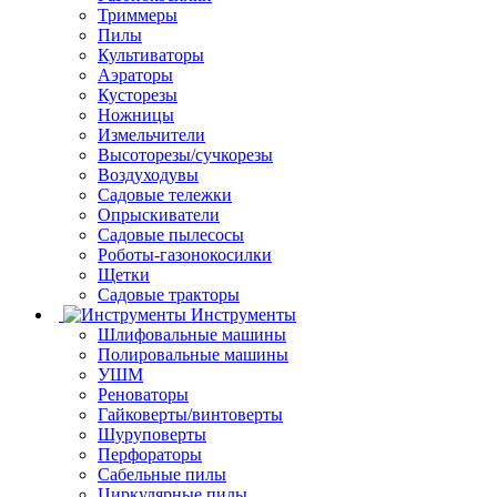
Триммеры
Пилы
Культиваторы
Аэраторы
Кусторезы
Ножницы
Измельчители
Высоторезы/сучкорезы
Воздуходувы
Садовые тележки
Опрыскиватели
Садовые пылесосы
Роботы-газонокосилки
Щетки
Садовые тракторы
Инструменты
Шлифовальные машины
Полировальные машины
УШМ
Реноваторы
Гайковерты/винтоверты
Шуруповерты
Перфораторы
Сабельные пилы
Циркулярные пилы