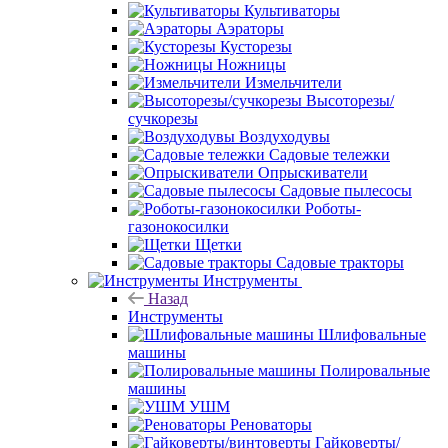
Культиваторы
Аэраторы
Кусторезы
Ножницы
Измельчители
Высоторезы/
сучкорезы
Воздуходувы
Садовые тележки
Опрыскиватели
Садовые пылесосы
Роботы-
газонокосилки
Щетки
Садовые тракторы
Инструменты
Назад
Инструменты
Шлифовальные
машины
Полировальные
машины
УШМ
Реноваторы
Гайковерты/