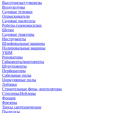
Высоторезы/сучкорезы
Воздуходувы
Садовые тележки
Опрыскиватели
Садовые пылесосы
Роботы-газонокосилки
Щетки
Садовые тракторы
Инструменты
Шлифовальные машины
Полировальные машины
УШМ
Реноваторы
Гайковерты/винтоверты
Шуруповерты
Перфораторы
Сабельные пилы
Циркулярные пилы
Лобзики
Строительные фены, вентиляторы
Степлеры/Нейлеры
Фонари
Фрезеры
Тросы сантехнические
Пылесосы