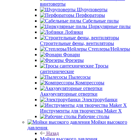
винтоверты
Шуруповерты
Перфораторы
Сабельные пилы
Циркулярные пилы
Лобзики
Строительные фены, вентиляторы
Степлеры/Нейлеры
Фонари
Фрезеры
Тросы
сантехнические
Пылесосы
Компрессоры
Аккумуляторные отвертки
Электрорубанки
Инструменты для творчества Maker X
Рабочие столы
Мойки высокого
давления
Назад
Мойки высокого давления