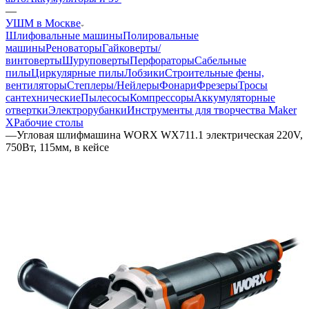
—
УШМ в Москве
Шлифовальные машины
Полировальные
машины
Реноваторы
Гайковерты/
винтоверты
Шуруповерты
Перфораторы
Сабельные
пилы
Циркулярные пилы
Лобзики
Строительные фены,
вентиляторы
Степлеры/Нейлеры
Фонари
Фрезеры
Тросы
сантехнические
Пылесосы
Компрессоры
Аккумуляторные
отвертки
Электрорубанки
Инструменты для творчества Maker
X
Рабочие столы
—
Угловая шлифмашина WORX WX711.1 электрическая 220V,
750Вт, 115мм, в кейсе