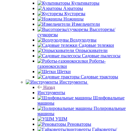
Культиваторы
Аэраторы
Кусторезы
Ножницы
Измельчители
Высоторезы/
сучкорезы
Воздуходувы
Садовые тележки
Опрыскиватели
Садовые пылесосы
Роботы-
газонокосилки
Щетки
Садовые тракторы
Инструменты
Назад
Инструменты
Шлифовальные
машины
Полировальные
машины
УШМ
Реноваторы
Гайковерты/