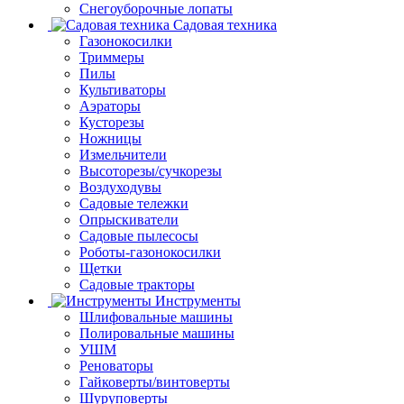
Снегоуборочные лопаты
Садовая техника
Газонокосилки
Триммеры
Пилы
Культиваторы
Аэраторы
Кусторезы
Ножницы
Измельчители
Высоторезы/сучкорезы
Воздуходувы
Садовые тележки
Опрыскиватели
Садовые пылесосы
Роботы-газонокосилки
Щетки
Садовые тракторы
Инструменты
Шлифовальные машины
Полировальные машины
УШМ
Реноваторы
Гайковерты/винтоверты
Шуруповерты