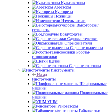
Культиваторы
Аэраторы
Кусторезы
Ножницы
Измельчители
Высоторезы/
сучкорезы
Воздуходувы
Садовые тележки
Опрыскиватели
Садовые пылесосы
Роботы-
газонокосилки
Щетки
Садовые тракторы
Инструменты
Назад
Инструменты
Шлифовальные
машины
Полировальные
машины
УШМ
Реноваторы
Гайковерты/