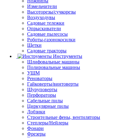
Ножницы
Измельчители
Высоторезы/сучкорезы
Воздуходувы
Садовые тележки
Опрыскиватели
Садовые пылесосы
Роботы-газонокосилки
Щетки
Садовые тракторы
Инструменты
Шлифовальные машины
Полировальные машины
УШМ
Реноваторы
Гайковерты/винтоверты
Шуруповерты
Перфораторы
Сабельные пилы
Циркулярные пилы
Лобзики
Строительные фены, вентиляторы
Степлеры/Нейлеры
Фонари
Фрезеры