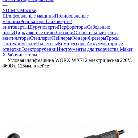
—
УШМ в Москве
Шлифовальные машины
Полировальные
машины
Реноваторы
Гайковерты/
винтоверты
Шуруповерты
Перфораторы
Сабельные
пилы
Циркулярные пилы
Лобзики
Строительные фены,
вентиляторы
Степлеры/Нейлеры
Фонари
Фрезеры
Тросы
сантехнические
Пылесосы
Компрессоры
Аккумуляторные
отвертки
Электрорубанки
Инструменты для творчества Maker
X
Рабочие столы
—
Угловая шлифмашина WORX WX712 электрическая 220V,
860Вт, 125мм, в кейсе