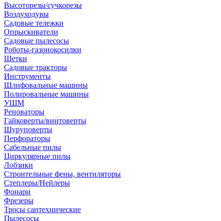
Высоторезы/сучкорезы
Воздуходувы
Садовые тележки
Опрыскиватели
Садовые пылесосы
Роботы-газонокосилки
Щетки
Садовые тракторы
Инструменты
Шлифовальные машины
Полировальные машины
УШМ
Реноваторы
Гайковерты/винтоверты
Шуруповерты
Перфораторы
Сабельные пилы
Циркулярные пилы
Лобзики
Строительные фены, вентиляторы
Степлеры/Нейлеры
Фонари
Фрезеры
Тросы сантехнические
Пылесосы