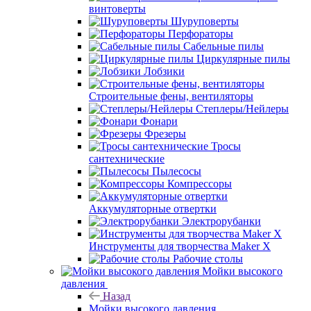
винтоверты
Шуруповерты
Перфораторы
Сабельные пилы
Циркулярные пилы
Лобзики
Строительные фены, вентиляторы
Степлеры/Нейлеры
Фонари
Фрезеры
Тросы
сантехнические
Пылесосы
Компрессоры
Аккумуляторные отвертки
Электрорубанки
Инструменты для творчества Maker X
Рабочие столы
Мойки высокого
давления
Назад
Мойки высокого давления