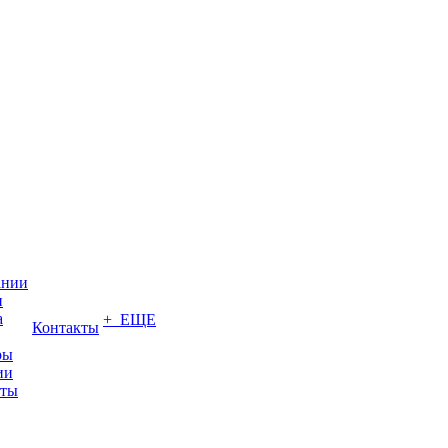
ании
и
а
+ ЕЩЕ
Контакты
ры
ии
иты