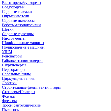
Высоторезы/сучкорезы
Воздуходувы
Садовые тележки
Опрыскиватели
Садовые пылесосы
Роботы-газонокосилки
Щетки
Садовые тракторы
Инструменты
Шлифовальные машины
Полировальные машины
УШМ
Реноваторы
Гайковерты/винтоверты
Шуруповерты
Перфораторы
Сабельные пилы
Циркулярные пилы
Лобзики
Строительные фены, вентиляторы
Степлеры/Нейлеры
Фонари
Фрезеры
Тросы сантехнические
Пылесосы