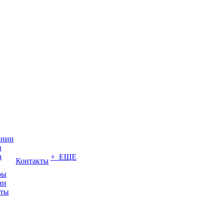
ании
и
а
+ ЕЩЕ
Контакты
ры
ии
иты