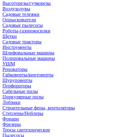
Высоторезы/сучкорезы
Воздуходувы
Садовые тележки
Опрыскиватели
Садовые пылесосы
Роботы-газонокосилки
Щетки
Садовые тракторы
Инструменты
Шлифовальные машины
Полировальные машины
УШМ
Реноваторы
Гайковерты/винтоверты
Шуруповерты
Перфораторы
Сабельные пилы
Циркулярные пилы
Лобзики
Строительные фены, вентиляторы
Степлеры/Нейлеры
Фонари
Фрезеры
Тросы сантехнические
Пылесосы