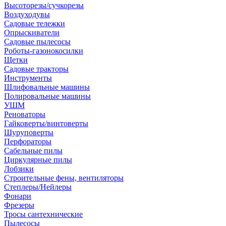
Высоторезы/сучкорезы
Воздуходувы
Садовые тележки
Опрыскиватели
Садовые пылесосы
Роботы-газонокосилки
Щетки
Садовые тракторы
Инструменты
Шлифовальные машины
Полировальные машины
УШМ
Реноваторы
Гайковерты/винтоверты
Шуруповерты
Перфораторы
Сабельные пилы
Циркулярные пилы
Лобзики
Строительные фены, вентиляторы
Степлеры/Нейлеры
Фонари
Фрезеры
Тросы сантехнические
Пылесосы