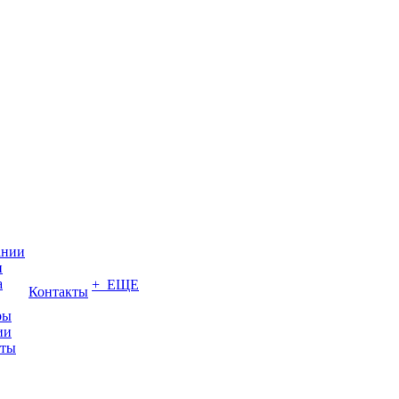
ании
и
а
+ ЕЩЕ
Контакты
ры
ии
иты