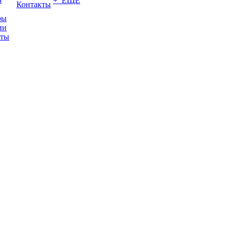
+ ЕЩЕ
Контакты
ры
ии
иты