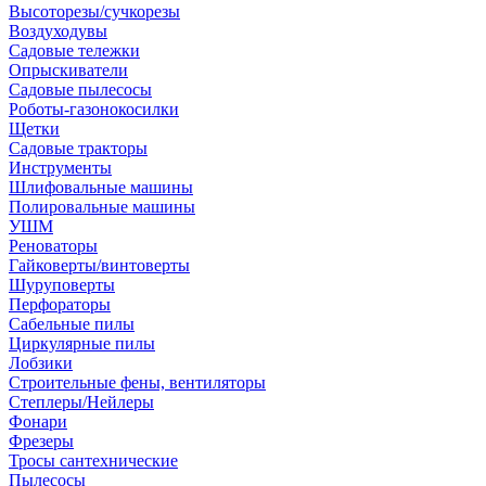
Высоторезы/сучкорезы
Воздуходувы
Садовые тележки
Опрыскиватели
Садовые пылесосы
Роботы-газонокосилки
Щетки
Садовые тракторы
Инструменты
Шлифовальные машины
Полировальные машины
УШМ
Реноваторы
Гайковерты/винтоверты
Шуруповерты
Перфораторы
Сабельные пилы
Циркулярные пилы
Лобзики
Строительные фены, вентиляторы
Степлеры/Нейлеры
Фонари
Фрезеры
Тросы сантехнические
Пылесосы