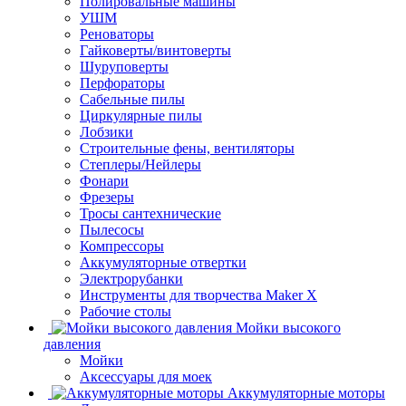
Полировальные машины
УШМ
Реноваторы
Гайковерты/винтоверты
Шуруповерты
Перфораторы
Сабельные пилы
Циркулярные пилы
Лобзики
Строительные фены, вентиляторы
Степлеры/Нейлеры
Фонари
Фрезеры
Тросы сантехнические
Пылесосы
Компрессоры
Аккумуляторные отвертки
Электрорубанки
Инструменты для творчества Maker X
Рабочие столы
Мойки высокого
давления
Мойки
Аксессуары для моек
Аккумуляторные моторы