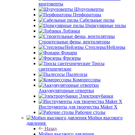
винтоверты
Шуруповерты
Перфораторы
Сабельные пилы
Циркулярные пилы
Лобзики
Строительные фены, вентиляторы
Степлеры/Нейлеры
Фонари
Фрезеры
Тросы
сантехнические
Пылесосы
Компрессоры
Аккумуляторные отвертки
Электрорубанки
Инструменты для творчества Maker X
Рабочие столы
Мойки высокого
давления
Назад
Мойки высокого давления