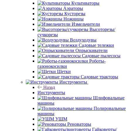
Культиваторы
Аэраторы
Кусторезы
Ножницы
Измельчители
Высоторезы/
сучкорезы
Воздуходувы
Садовые тележки
Опрыскиватели
Садовые пылесосы
Роботы-
газонокосилки
Щетки
Садовые тракторы
Инструменты
Назад
Инструменты
Шлифовальные
машины
Полировальные
машины
УШМ
Реноваторы
Гайковерты/