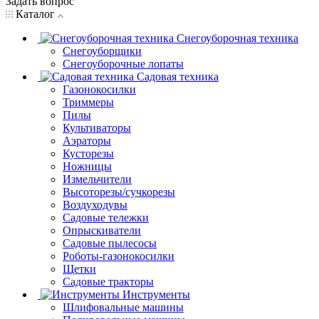
Задать вопрос
Каталог
Снегоуборочная техника
Снегоуборщики
Снегоуборочные лопаты
Садовая техника
Газонокосилки
Триммеры
Пилы
Культиваторы
Аэраторы
Кусторезы
Ножницы
Измельчители
Высоторезы/сучкорезы
Воздуходувы
Садовые тележки
Опрыскиватели
Садовые пылесосы
Роботы-газонокосилки
Щетки
Садовые тракторы
Инструменты
Шлифовальные машины