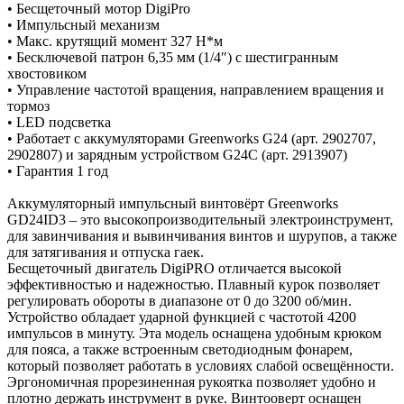
• Бесщеточный мотор DigiPro
• Импульсный механизм
• Макс. крутящий момент 327 Н*м
• Бесключевой патрон 6,35 мм (1/4″) с шестигранным
хвостовиком
• Управление частотой вращения, направлением вращения и
тормоз
• LED подсветка
• Работает с аккумуляторами Greenworks G24 (арт. 2902707,
2902807) и зарядным устройством G24С (арт. 2913907)
• Гарантия 1 год
Аккумуляторный импульсный винтовёрт Greenworks
GD24ID3 – это высокопроизводительный электроинструмент,
для завинчивания и вывинчивания винтов и шурупов, а также
для затягивания и отпуска гаек.
Бесщеточный двигатель DigiPRO отличается высокой
эффективностью и надежностью. Плавный курок позволяет
регулировать обороты в диапазоне от 0 до 3200 об/мин.
Устройство обладает ударной функцией с частотой 4200
импульсов в минуту. Эта модель оснащена удобным крюком
для пояса, а также встроенным светодиодным фонарем,
который позволяет работать в условиях слабой освещённости.
Эргономичная прорезиненная рукоятка позволяет удобно и
плотно держать инструмент в руке. Винтооверт оснащен