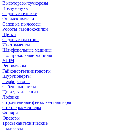
Высоторезы/сучкорезы
Воздуходувы
Садовые тележки
Опрыскиватели
Садовые пылесосы
Роботы-газонокосилки
Щетки
Садовые тракторы
Инструменты
Шлифовальные машины
Полировальные машины
УШМ
Реноваторы
Гайковерты/винтоверты
Шуруповерты
Перфораторы
Сабельные пилы
Циркулярные пилы
Лобзики
Строительные фены, вентиляторы
Степлеры/Нейлеры
Фонари
Фрезеры
Тросы сантехнические
Пылесосы