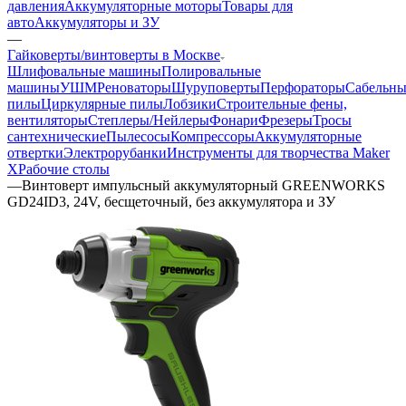
давления
Аккумуляторные моторы
Товары для
авто
Аккумуляторы и ЗУ
—
Гайковерты/винтоверты в Москве
Шлифовальные машины
Полировальные
машины
УШМ
Реноваторы
Шуруповерты
Перфораторы
Сабельны
пилы
Циркулярные пилы
Лобзики
Строительные фены,
вентиляторы
Степлеры/Нейлеры
Фонари
Фрезеры
Тросы
сантехнические
Пылесосы
Компрессоры
Аккумуляторные
отвертки
Электрорубанки
Инструменты для творчества Maker
X
Рабочие столы
—
Винтоверт импульсный аккумуляторный GREENWORKS
GD24ID3, 24V, бесщеточный, без аккумулятора и ЗУ