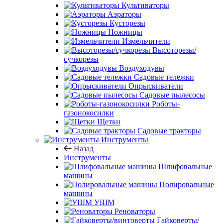
Культиваторы
Аэраторы
Кусторезы
Ножницы
Измельчители
Высоторезы/
сучкорезы
Воздуходувы
Садовые тележки
Опрыскиватели
Садовые пылесосы
Роботы-
газонокосилки
Щетки
Садовые тракторы
Инструменты
Назад
Инструменты
Шлифовальные
машины
Полировальные
машины
УШМ
Реноваторы
Гайковерты/