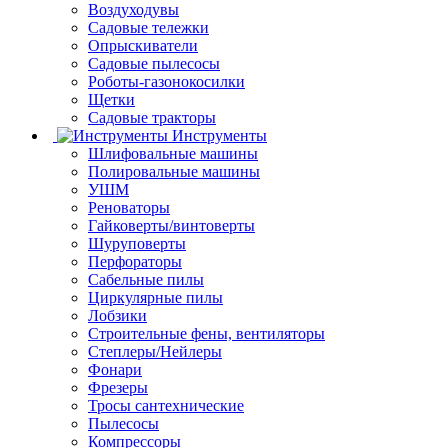
Воздуходувы
Садовые тележки
Опрыскиватели
Садовые пылесосы
Роботы-газонокосилки
Щетки
Садовые тракторы
Инструменты
Шлифовальные машины
Полировальные машины
УШМ
Реноваторы
Гайковерты/винтоверты
Шуруповерты
Перфораторы
Сабельные пилы
Циркулярные пилы
Лобзики
Строительные фены, вентиляторы
Степлеры/Нейлеры
Фонари
Фрезеры
Тросы сантехнические
Пылесосы
Компрессоры