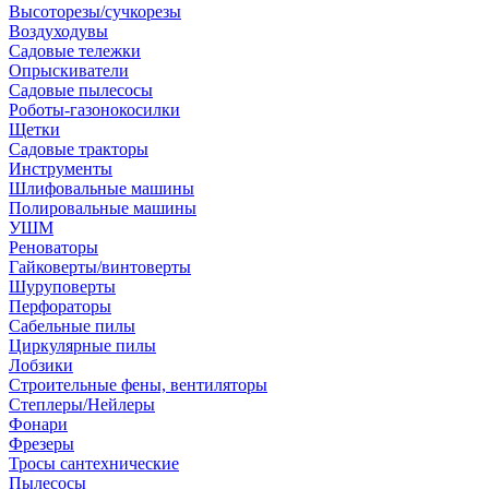
Высоторезы/сучкорезы
Воздуходувы
Садовые тележки
Опрыскиватели
Садовые пылесосы
Роботы-газонокосилки
Щетки
Садовые тракторы
Инструменты
Шлифовальные машины
Полировальные машины
УШМ
Реноваторы
Гайковерты/винтоверты
Шуруповерты
Перфораторы
Сабельные пилы
Циркулярные пилы
Лобзики
Строительные фены, вентиляторы
Степлеры/Нейлеры
Фонари
Фрезеры
Тросы сантехнические
Пылесосы