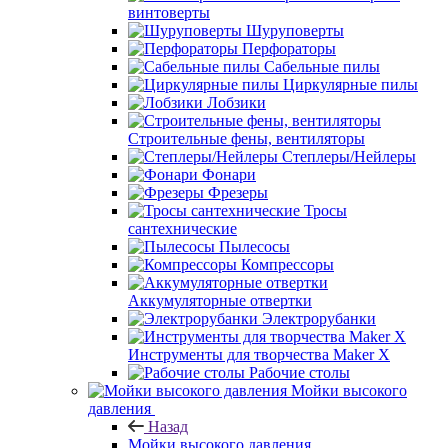
винтоверты
Шуруповерты
Перфораторы
Сабельные пилы
Циркулярные пилы
Лобзики
Строительные фены, вентиляторы
Степлеры/Нейлеры
Фонари
Фрезеры
Тросы
сантехнические
Пылесосы
Компрессоры
Аккумуляторные отвертки
Электрорубанки
Инструменты для творчества Maker X
Рабочие столы
Мойки высокого
давления
Назад
Мойки высокого давления