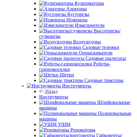
Культиваторы
Аэраторы
Кусторезы
Ножницы
Измельчители
Высоторезы/
сучкорезы
Воздуходувы
Садовые тележки
Опрыскиватели
Садовые пылесосы
Роботы-
газонокосилки
Щетки
Садовые тракторы
Инструменты
Назад
Инструменты
Шлифовальные
машины
Полировальные
машины
УШМ
Реноваторы
Гайковерты/