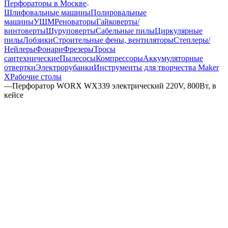
Перфораторы в Москве
Шлифовальные машины
Полировальные
машины
УШМ
Реноваторы
Гайковерты/
винтоверты
Шуруповерты
Сабельные пилы
Циркулярные
пилы
Лобзики
Строительные фены, вентиляторы
Степлеры/
Нейлеры
Фонари
Фрезеры
Тросы
сантехнические
Пылесосы
Компрессоры
Аккумуляторные
отвертки
Электрорубанки
Инструменты для творчества Maker
X
Рабочие столы
—
Перфоратор WORX WX339 электрический 220V, 800Вт, в
кейсе