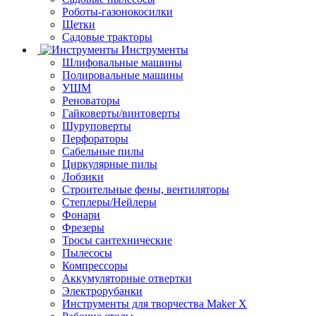
Роботы-газонокосилки
Щетки
Садовые тракторы
Инструменты
Шлифовальные машины
Полировальные машины
УШМ
Реноваторы
Гайковерты/винтоверты
Шуруповерты
Перфораторы
Сабельные пилы
Циркулярные пилы
Лобзики
Строительные фены, вентиляторы
Степлеры/Нейлеры
Фонари
Фрезеры
Тросы сантехнические
Пылесосы
Компрессоры
Аккумуляторные отвертки
Электрорубанки
Инструменты для творчества Maker X