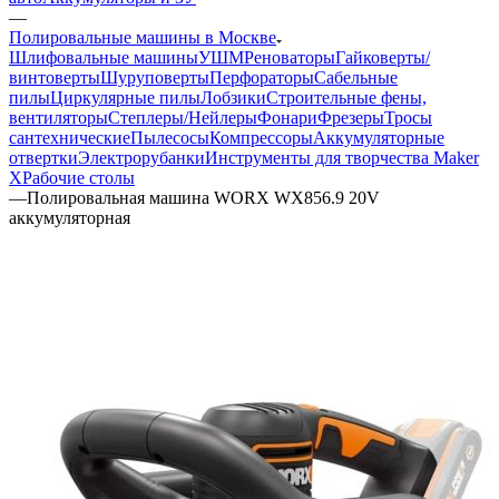
—
Полировальные машины в Москве
Шлифовальные машины
УШМ
Реноваторы
Гайковерты/
винтоверты
Шуруповерты
Перфораторы
Сабельные
пилы
Циркулярные пилы
Лобзики
Строительные фены,
вентиляторы
Степлеры/Нейлеры
Фонари
Фрезеры
Тросы
сантехнические
Пылесосы
Компрессоры
Аккумуляторные
отвертки
Электрорубанки
Инструменты для творчества Maker
X
Рабочие столы
—
Полировальная машина WORX WX856.9 20V
аккумуляторная