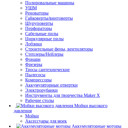
Полировальные машины
УШМ
Реноваторы
Гайковерты/винтоверты
Шуруповерты
Перфораторы
Сабельные пилы
Циркулярные пилы
Лобзики
Строительные фены, вентиляторы
Степлеры/Нейлеры
Фонари
Фрезеры
Тросы сантехнические
Пылесосы
Компрессоры
Аккумуляторные отвертки
Электрорубанки
Инструменты для творчества Maker X
Рабочие столы
Мойки высокого
давления
Мойки
Аксессуары для моек
Аккумуляторные моторы