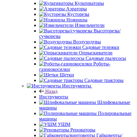
Культиваторы
Аэраторы
Кусторезы
Ножницы
Измельчители
Высоторезы/
сучкорезы
Воздуходувы
Садовые тележки
Опрыскиватели
Садовые пылесосы
Роботы-
газонокосилки
Щетки
Садовые тракторы
Инструменты
Назад
Инструменты
Шлифовальные
машины
Полировальные
машины
УШМ
Реноваторы
Гайковерты/