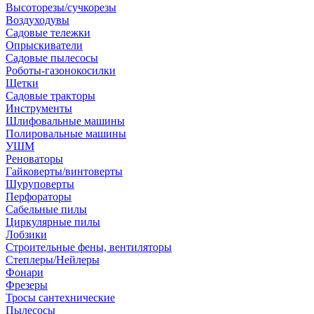
Высоторезы/сучкорезы
Воздуходувы
Садовые тележки
Опрыскиватели
Садовые пылесосы
Роботы-газонокосилки
Щетки
Садовые тракторы
Инструменты
Шлифовальные машины
Полировальные машины
УШМ
Реноваторы
Гайковерты/винтоверты
Шуруповерты
Перфораторы
Сабельные пилы
Циркулярные пилы
Лобзики
Строительные фены, вентиляторы
Степлеры/Нейлеры
Фонари
Фрезеры
Тросы сантехнические
Пылесосы