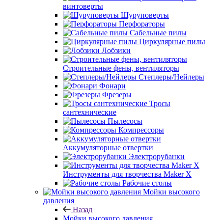
винтоверты
Шуруповерты
Перфораторы
Сабельные пилы
Циркулярные пилы
Лобзики
Строительные фены, вентиляторы
Степлеры/Нейлеры
Фонари
Фрезеры
Тросы
сантехнические
Пылесосы
Компрессоры
Аккумуляторные отвертки
Электрорубанки
Инструменты для творчества Maker X
Рабочие столы
Мойки высокого
давления
Назад
Мойки высокого давления