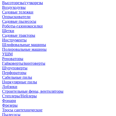
Высоторезы/сучкорезы
Воздуходувы
Садовые тележки
Опрыскиватели
Садовые пылесосы
Роботы-газонокосилки
Щетки
Садовые тракторы
Инструменты
Шлифовальные машины
Полировальные машины
УШМ
Реноваторы
Гайковерты/винтоверты
Шуруповерты
Перфораторы
Сабельные пилы
Циркулярные пилы
Лобзики
Строительные фены, вентиляторы
Степлеры/Нейлеры
Фонари
Фрезеры
Тросы сантехнические
Пылесосы