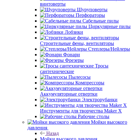
винтоверты
Шуруповерты
Перфораторы
Сабельные пилы
Циркулярные пилы
Лобзики
Строительные фены, вентиляторы
Степлеры/Нейлеры
Фонари
Фрезеры
Тросы
сантехнические
Пылесосы
Компрессоры
Аккумуляторные отвертки
Электрорубанки
Инструменты для творчества Maker X
Рабочие столы
Мойки высокого
давления
Назад
Мойки высокого давления