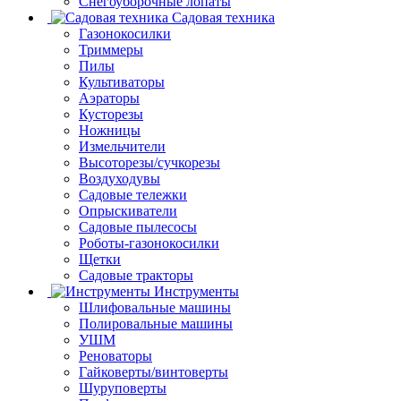
Снегоуборочные лопаты
Садовая техника
Газонокосилки
Триммеры
Пилы
Культиваторы
Аэраторы
Кусторезы
Ножницы
Измельчители
Высоторезы/сучкорезы
Воздуходувы
Садовые тележки
Опрыскиватели
Садовые пылесосы
Роботы-газонокосилки
Щетки
Садовые тракторы
Инструменты
Шлифовальные машины
Полировальные машины
УШМ
Реноваторы
Гайковерты/винтоверты
Шуруповерты