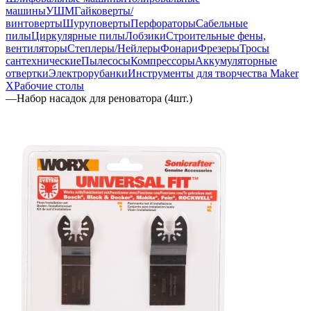
машины
УШМ
Гайковерты/
винтоверты
Шуруповерты
Перфораторы
Сабельные
пилы
Циркулярные пилы
Лобзики
Строительные фены,
вентиляторы
Степлеры/Нейлеры
Фонари
Фрезеры
Тросы
сантехнические
Пылесосы
Компрессоры
Аккумуляторные
отвертки
Электрорубанки
Инструменты для творчества Maker
X
Рабочие столы
—
Набор насадок для реноватора (4шт.)