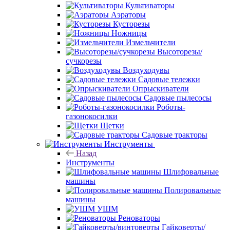
Культиваторы
Аэраторы
Кусторезы
Ножницы
Измельчители
Высоторезы/
сучкорезы
Воздуходувы
Садовые тележки
Опрыскиватели
Садовые пылесосы
Роботы-
газонокосилки
Щетки
Садовые тракторы
Инструменты
Назад
Инструменты
Шлифовальные
машины
Полировальные
машины
УШМ
Реноваторы
Гайковерты/