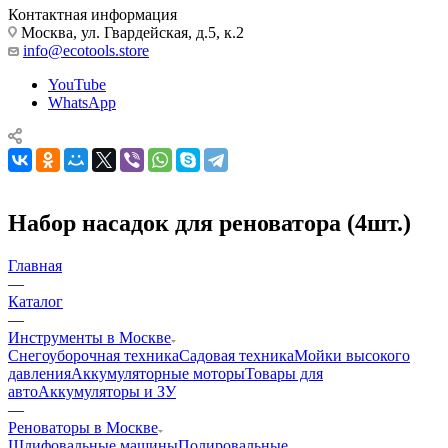
Контактная информация
Москва, ул. Гвардейская, д.5, к.2
info@ecotools.store
YouTube
WhatsApp
Набор насадок для реноватора (4шт.)
Главная
—
Каталог
—
Инструменты в Москве
Снегоуборочная техника
Садовая техника
Мойки высокого
давления
Аккумуляторные моторы
Товары для
авто
Аккумуляторы и ЗУ
—
Реноваторы в Москве
Шлифовальные машины
Полировальные