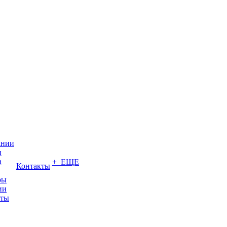
ании
и
а
+ ЕЩЕ
Контакты
ры
ии
иты