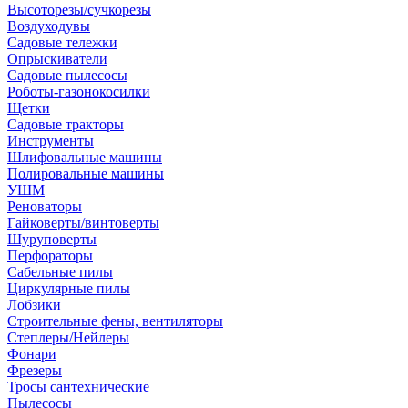
Высоторезы/сучкорезы
Воздуходувы
Садовые тележки
Опрыскиватели
Садовые пылесосы
Роботы-газонокосилки
Щетки
Садовые тракторы
Инструменты
Шлифовальные машины
Полировальные машины
УШМ
Реноваторы
Гайковерты/винтоверты
Шуруповерты
Перфораторы
Сабельные пилы
Циркулярные пилы
Лобзики
Строительные фены, вентиляторы
Степлеры/Нейлеры
Фонари
Фрезеры
Тросы сантехнические
Пылесосы