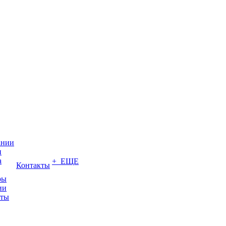
ании
и
а
+ ЕЩЕ
Контакты
ры
ии
иты