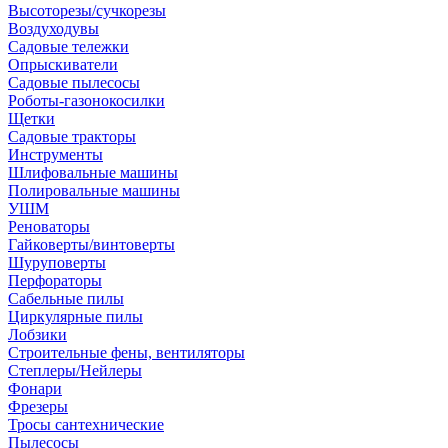
Высоторезы/сучкорезы
Воздуходувы
Садовые тележки
Опрыскиватели
Садовые пылесосы
Роботы-газонокосилки
Щетки
Садовые тракторы
Инструменты
Шлифовальные машины
Полировальные машины
УШМ
Реноваторы
Гайковерты/винтоверты
Шуруповерты
Перфораторы
Сабельные пилы
Циркулярные пилы
Лобзики
Строительные фены, вентиляторы
Степлеры/Нейлеры
Фонари
Фрезеры
Тросы сантехнические
Пылесосы