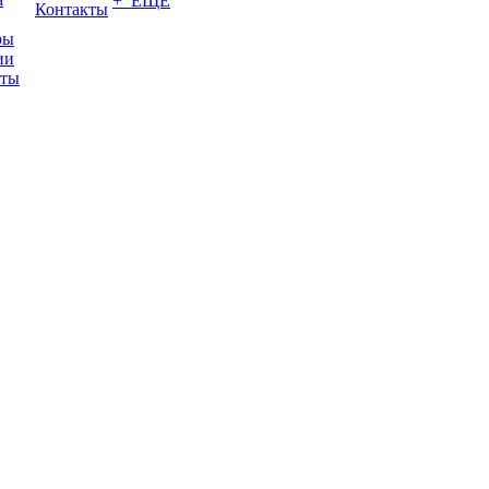
+ ЕЩЕ
Контакты
ры
ии
иты