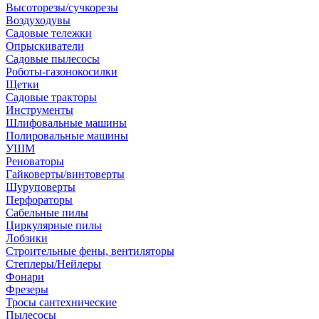
Высоторезы/сучкорезы
Воздуходувы
Садовые тележки
Опрыскиватели
Садовые пылесосы
Роботы-газонокосилки
Щетки
Садовые тракторы
Инструменты
Шлифовальные машины
Полировальные машины
УШМ
Реноваторы
Гайковерты/винтоверты
Шуруповерты
Перфораторы
Сабельные пилы
Циркулярные пилы
Лобзики
Строительные фены, вентиляторы
Степлеры/Нейлеры
Фонари
Фрезеры
Тросы сантехнические
Пылесосы