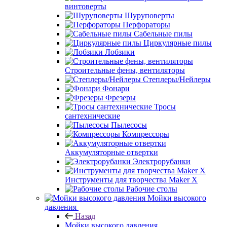
винтоверты
Шуруповерты
Перфораторы
Сабельные пилы
Циркулярные пилы
Лобзики
Строительные фены, вентиляторы
Степлеры/Нейлеры
Фонари
Фрезеры
Тросы
сантехнические
Пылесосы
Компрессоры
Аккумуляторные отвертки
Электрорубанки
Инструменты для творчества Maker X
Рабочие столы
Мойки высокого
давления
Назад
Мойки высокого давления