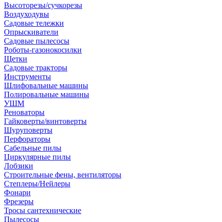
Высоторезы/сучкорезы
Воздуходувы
Садовые тележки
Опрыскиватели
Садовые пылесосы
Роботы-газонокосилки
Щетки
Садовые тракторы
Инструменты
Шлифовальные машины
Полировальные машины
УШМ
Реноваторы
Гайковерты/винтоверты
Шуруповерты
Перфораторы
Сабельные пилы
Циркулярные пилы
Лобзики
Строительные фены, вентиляторы
Степлеры/Нейлеры
Фонари
Фрезеры
Тросы сантехнические
Пылесосы