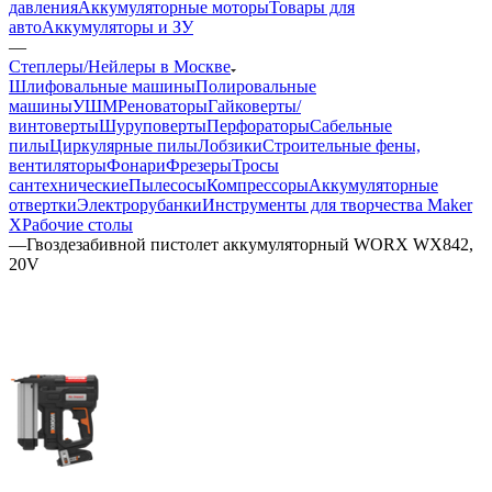
давления
Аккумуляторные моторы
Товары для
авто
Аккумуляторы и ЗУ
—
Степлеры/Нейлеры в Москве
Шлифовальные машины
Полировальные
машины
УШМ
Реноваторы
Гайковерты/
винтоверты
Шуруповерты
Перфораторы
Сабельные
пилы
Циркулярные пилы
Лобзики
Строительные фены,
вентиляторы
Фонари
Фрезеры
Тросы
сантехнические
Пылесосы
Компрессоры
Аккумуляторные
отвертки
Электрорубанки
Инструменты для творчества Maker
X
Рабочие столы
—
Гвоздезабивной пистолет аккумуляторный WORX WX842,
20V