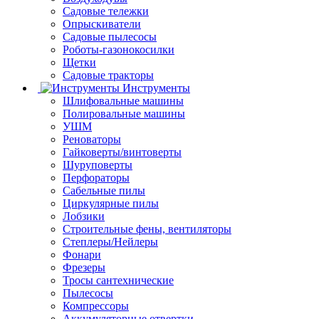
Садовые тележки
Опрыскиватели
Садовые пылесосы
Роботы-газонокосилки
Щетки
Садовые тракторы
Инструменты
Шлифовальные машины
Полировальные машины
УШМ
Реноваторы
Гайковерты/винтоверты
Шуруповерты
Перфораторы
Сабельные пилы
Циркулярные пилы
Лобзики
Строительные фены, вентиляторы
Степлеры/Нейлеры
Фонари
Фрезеры
Тросы сантехнические
Пылесосы
Компрессоры
Аккумуляторные отвертки