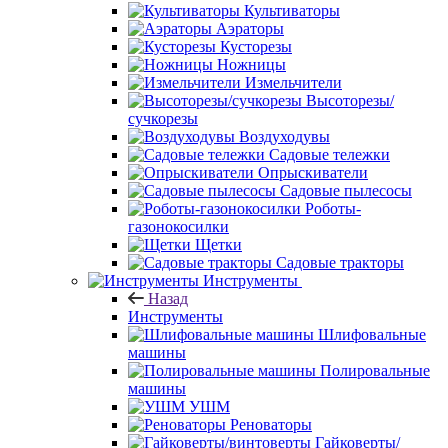
Культиваторы
Аэраторы
Кусторезы
Ножницы
Измельчители
Высоторезы/
сучкорезы
Воздуходувы
Садовые тележки
Опрыскиватели
Садовые пылесосы
Роботы-
газонокосилки
Щетки
Садовые тракторы
Инструменты
Назад
Инструменты
Шлифовальные
машины
Полировальные
машины
УШМ
Реноваторы
Гайковерты/