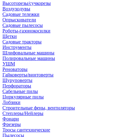
Высоторезы/сучкорезы
Воздуходувы
Садовые тележки
Опрыскиватели
Садовые пылесосы
Роботы-газонокосилки
Щетки
Садовые тракторы
Инструменты
Шлифовальные машины
Полировальные машины
УШМ
Реноваторы
Гайковерты/винтоверты
Шуруповерты
Перфораторы
Сабельные пилы
Циркулярные пилы
Лобзики
Строительные фены, вентиляторы
Степлеры/Нейлеры
Фонари
Фрезеры
Тросы сантехнические
Пылесосы