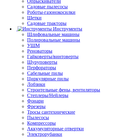
Опрыскиватели
Садовые пылесосы
Роботы-газонокосилки
Щетки
Садовые тракторы
Инструменты
Шлифовальные машины
Полировальные машины
УШМ
Реноваторы
Гайковерты/винтоверты
Шуруповерты
Перфораторы
Сабельные пилы
Циркулярные пилы
Лобзики
Строительные фены, вентиляторы
Степлеры/Нейлеры
Фонари
Фрезеры
Тросы сантехнические
Пылесосы
Компрессоры
Аккумуляторные отвертки
Электрорубанки