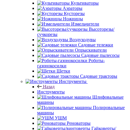
Культиваторы
Аэраторы
Кусторезы
Ножницы
Измельчители
Высоторезы/
сучкорезы
Воздуходувы
Садовые тележки
Опрыскиватели
Садовые пылесосы
Роботы-
газонокосилки
Щетки
Садовые тракторы
Инструменты
Назад
Инструменты
Шлифовальные
машины
Полировальные
машины
УШМ
Реноваторы
Гайковерты/