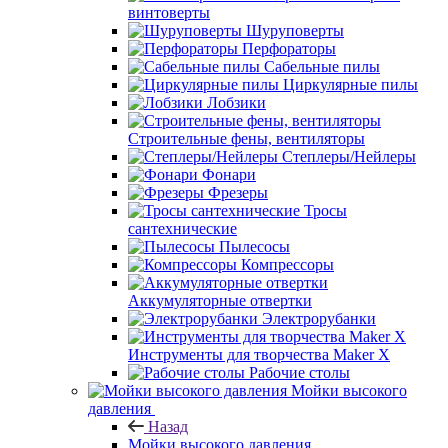
винтоверты
Шуруповерты
Перфораторы
Сабельные пилы
Циркулярные пилы
Лобзики
Строительные фены, вентиляторы
Степлеры/Нейлеры
Фонари
Фрезеры
Тросы
сантехнические
Пылесосы
Компрессоры
Аккумуляторные отвертки
Электрорубанки
Инструменты для творчества Maker X
Рабочие столы
Мойки высокого
давления
Назад
Мойки высокого давления