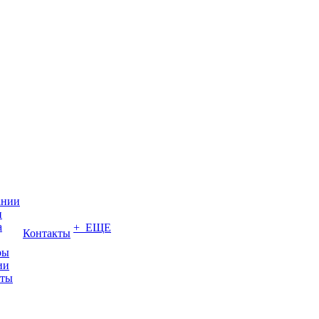
ании
и
а
+ ЕЩЕ
Контакты
ры
ии
иты