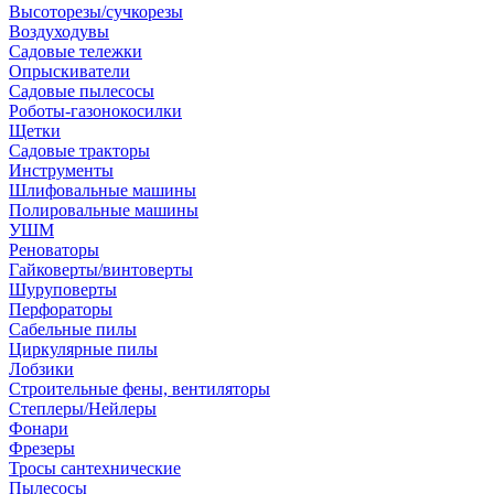
Высоторезы/сучкорезы
Воздуходувы
Садовые тележки
Опрыскиватели
Садовые пылесосы
Роботы-газонокосилки
Щетки
Садовые тракторы
Инструменты
Шлифовальные машины
Полировальные машины
УШМ
Реноваторы
Гайковерты/винтоверты
Шуруповерты
Перфораторы
Сабельные пилы
Циркулярные пилы
Лобзики
Строительные фены, вентиляторы
Степлеры/Нейлеры
Фонари
Фрезеры
Тросы сантехнические
Пылесосы