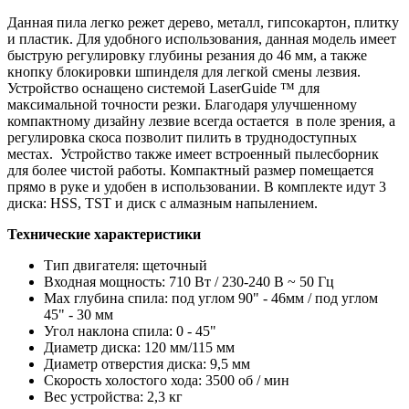
Данная пила легко режет дерево, металл, гипсокартон, плитку
и пластик. Для удобного использования, данная модель имеет
быструю регулировку глубины резания до 46 мм, а также
кнопку блокировки шпинделя для легкой смены лезвия.
Устройство оснащено системой LaserGuide ™ для
максимальной точности резки. Благодаря улучшенному
компактному дизайну лезвие всегда остается в поле зрения, а
регулировка скоса позволит пилить в труднодоступных
местах. Устройство также имеет встроенный пылесборник
для более чистой работы. Компактный размер помещается
прямо в руке и удобен в использовании. В комплекте идут 3
диска: HSS, TST и диск с алмазным напылением.
Технические характеристики
Тип двигателя: щеточный
Входная мощность: 710 Вт / 230-240 В ~ 50 Гц
Max глубина спила: под углом 90" - 46мм / под углом
45" - 30 мм
Угол наклона спила: 0 - 45"
Диаметр диска: 120 мм/115 мм
Диаметр отверстия диска: 9,5 мм
Скорость холостого хода: 3500 об / мин
Вес устройства: 2,3 кг