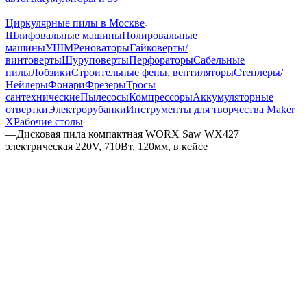
—
Циркулярные пилы в Москве
Шлифовальные машины
Полировальные
машины
УШМ
Реноваторы
Гайковерты/
винтоверты
Шуруповерты
Перфораторы
Сабельные
пилы
Лобзики
Строительные фены, вентиляторы
Степлеры/
Нейлеры
Фонари
Фрезеры
Тросы
сантехнические
Пылесосы
Компрессоры
Аккумуляторные
отвертки
Электрорубанки
Инструменты для творчества Maker
X
Рабочие столы
—
Дисковая пила компактная WORX Saw WX427
электрическая 220V, 710Вт, 120мм, в кейсе