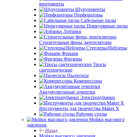
винтоверты
Шуруповерты
Перфораторы
Сабельные пилы
Циркулярные пилы
Лобзики
Строительные фены, вентиляторы
Степлеры/Нейлеры
Фонари
Фрезеры
Тросы
сантехнические
Пылесосы
Компрессоры
Аккумуляторные отвертки
Электрорубанки
Инструменты для творчества Maker X
Рабочие столы
Мойки высокого
давления
Назад
Мойки высокого давления