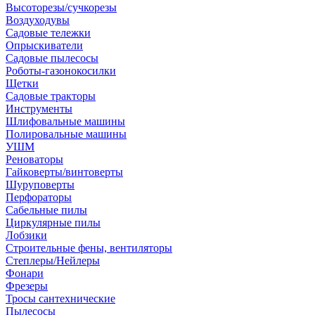
Высоторезы/сучкорезы
Воздуходувы
Садовые тележки
Опрыскиватели
Садовые пылесосы
Роботы-газонокосилки
Щетки
Садовые тракторы
Инструменты
Шлифовальные машины
Полировальные машины
УШМ
Реноваторы
Гайковерты/винтоверты
Шуруповерты
Перфораторы
Сабельные пилы
Циркулярные пилы
Лобзики
Строительные фены, вентиляторы
Степлеры/Нейлеры
Фонари
Фрезеры
Тросы сантехнические
Пылесосы