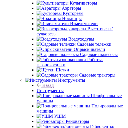
Культиваторы
Аэраторы
Кусторезы
Ножницы
Измельчители
Высоторезы/
сучкорезы
Воздуходувы
Садовые тележки
Опрыскиватели
Садовые пылесосы
Роботы-
газонокосилки
Щетки
Садовые тракторы
Инструменты
Назад
Инструменты
Шлифовальные
машины
Полировальные
машины
УШМ
Реноваторы
Гайковерты/