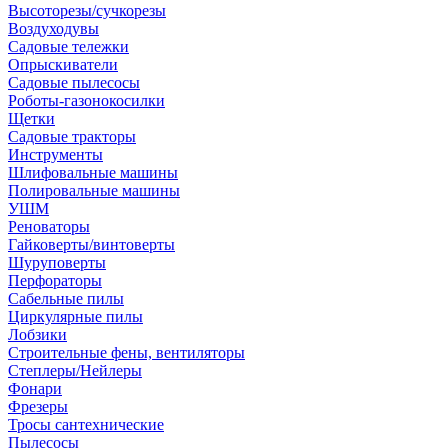
Высоторезы/сучкорезы
Воздуходувы
Садовые тележки
Опрыскиватели
Садовые пылесосы
Роботы-газонокосилки
Щетки
Садовые тракторы
Инструменты
Шлифовальные машины
Полировальные машины
УШМ
Реноваторы
Гайковерты/винтоверты
Шуруповерты
Перфораторы
Сабельные пилы
Циркулярные пилы
Лобзики
Строительные фены, вентиляторы
Степлеры/Нейлеры
Фонари
Фрезеры
Тросы сантехнические
Пылесосы