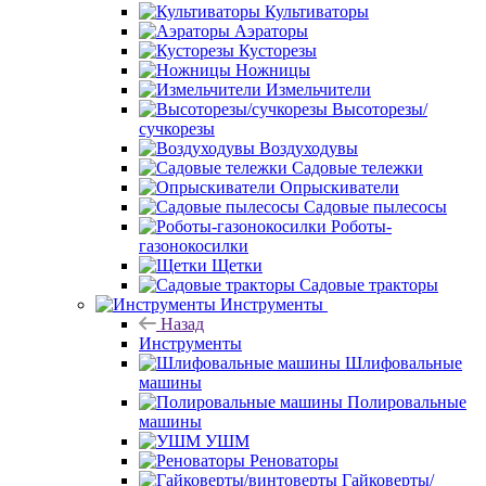
Культиваторы
Аэраторы
Кусторезы
Ножницы
Измельчители
Высоторезы/
сучкорезы
Воздуходувы
Садовые тележки
Опрыскиватели
Садовые пылесосы
Роботы-
газонокосилки
Щетки
Садовые тракторы
Инструменты
Назад
Инструменты
Шлифовальные
машины
Полировальные
машины
УШМ
Реноваторы
Гайковерты/