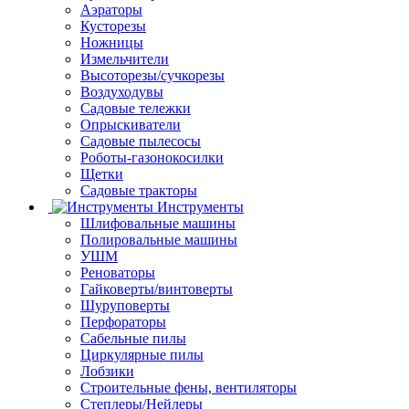
Аэраторы
Кусторезы
Ножницы
Измельчители
Высоторезы/сучкорезы
Воздуходувы
Садовые тележки
Опрыскиватели
Садовые пылесосы
Роботы-газонокосилки
Щетки
Садовые тракторы
Инструменты
Шлифовальные машины
Полировальные машины
УШМ
Реноваторы
Гайковерты/винтоверты
Шуруповерты
Перфораторы
Сабельные пилы
Циркулярные пилы
Лобзики
Строительные фены, вентиляторы
Степлеры/Нейлеры