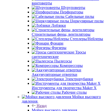
винтоверты
Шуруповерты
Перфораторы
Сабельные пилы
Циркулярные пилы
Лобзики
Строительные фены, вентиляторы
Степлеры/Нейлеры
Фонари
Фрезеры
Тросы
сантехнические
Пылесосы
Компрессоры
Аккумуляторные отвертки
Электрорубанки
Инструменты для творчества Maker X
Рабочие столы
Мойки высокого
давления
Назад
Мойки высокого давления