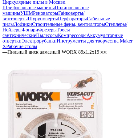
Циркулярные пилы в Москве
Шлифовальные машины
Полировальные
машины
УШМ
Реноваторы
Гайковерты/
винтоверты
Шуруповерты
Перфораторы
Сабельные
пилы
Лобзики
Строительные фены, вентиляторы
Степлеры/
Нейлеры
Фонари
Фрезеры
Тросы
сантехнические
Пылесосы
Компрессоры
Аккумуляторные
отвертки
Электрорубанки
Инструменты для творчества Maker
X
Рабочие столы
—
Пильный диск алмазный WORX 85х1,2х15 мм