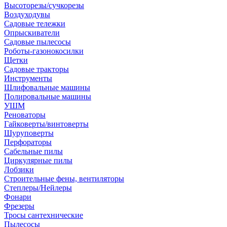
Высоторезы/сучкорезы
Воздуходувы
Садовые тележки
Опрыскиватели
Садовые пылесосы
Роботы-газонокосилки
Щетки
Садовые тракторы
Инструменты
Шлифовальные машины
Полировальные машины
УШМ
Реноваторы
Гайковерты/винтоверты
Шуруповерты
Перфораторы
Сабельные пилы
Циркулярные пилы
Лобзики
Строительные фены, вентиляторы
Степлеры/Нейлеры
Фонари
Фрезеры
Тросы сантехнические
Пылесосы