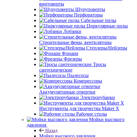
винтоверты
Шуруповерты
Перфораторы
Сабельные пилы
Циркулярные пилы
Лобзики
Строительные фены, вентиляторы
Степлеры/Нейлеры
Фонари
Фрезеры
Тросы
сантехнические
Пылесосы
Компрессоры
Аккумуляторные отвертки
Электрорубанки
Инструменты для творчества Maker X
Рабочие столы
Мойки высокого
давления
Назад
Мойки высокого давления