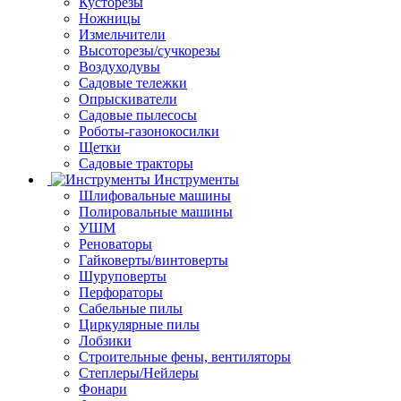
Кусторезы
Ножницы
Измельчители
Высоторезы/сучкорезы
Воздуходувы
Садовые тележки
Опрыскиватели
Садовые пылесосы
Роботы-газонокосилки
Щетки
Садовые тракторы
Инструменты
Шлифовальные машины
Полировальные машины
УШМ
Реноваторы
Гайковерты/винтоверты
Шуруповерты
Перфораторы
Сабельные пилы
Циркулярные пилы
Лобзики
Строительные фены, вентиляторы
Степлеры/Нейлеры
Фонари