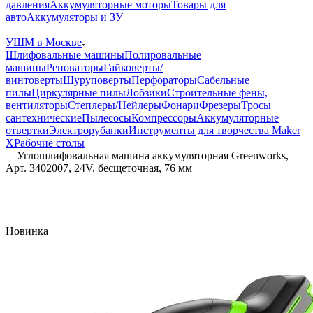
давления
Аккумуляторные моторы
Товары для
авто
Аккумуляторы и ЗУ
—
УШМ в Москве
Шлифовальные машины
Полировальные
машины
Реноваторы
Гайковерты/
винтоверты
Шуруповерты
Перфораторы
Сабельные
пилы
Циркулярные пилы
Лобзики
Строительные фены,
вентиляторы
Степлеры/Нейлеры
Фонари
Фрезеры
Тросы
сантехнические
Пылесосы
Компрессоры
Аккумуляторные
отвертки
Электрорубанки
Инструменты для творчества Maker
X
Рабочие столы
—
Углошлифовальная машина аккумуляторная Greenworks,
Арт. 3402007, 24V, бесщеточная, 76 мм
Новинка