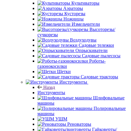
Культиваторы
Аэраторы
Кусторезы
Ножницы
Измельчители
Высоторезы/
сучкорезы
Воздуходувы
Садовые тележки
Опрыскиватели
Садовые пылесосы
Роботы-
газонокосилки
Щетки
Садовые тракторы
Инструменты
Назад
Инструменты
Шлифовальные
машины
Полировальные
машины
УШМ
Реноваторы
Гайковерты/