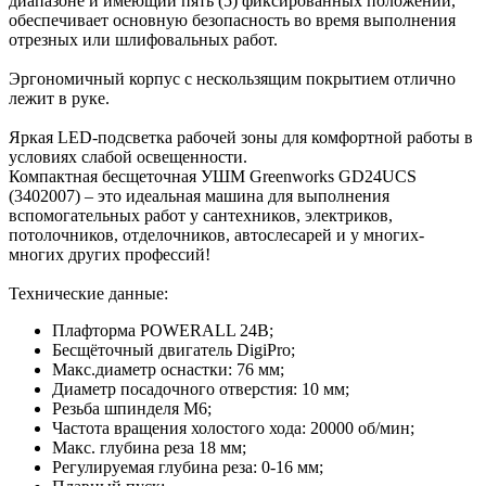
диапазоне и имеющий пять (5) фиксированных положений,
обеспечивает основную безопасность во время выполнения
отрезных или шлифовальных работ.
Эргономичный корпус с нескользящим покрытием отлично
лежит в руке.
Яркая LED-подсветка рабочей зоны для комфортной работы в
условиях слабой освещенности.
Компактная бесщеточная УШМ Greenworks GD24UCS
(3402007) – это идеальная машина для выполнения
вспомогательных работ у сантехников, электриков,
потолочников, отделочников, автослесарей и у многих-
многих других профессий!
Технические данные:
Плафторма POWERALL 24В;
Бесщёточный двигатель DigiPro;
Макс.диаметр оснастки: 76 мм;
Диаметр посадочного отверстия: 10 мм;
Резьба шпинделя М6;
Частота вращения холостого хода: 20000 об/мин;
Макс. глубина реза 18 мм;
Регулируемая глубина реза: 0-16 мм;