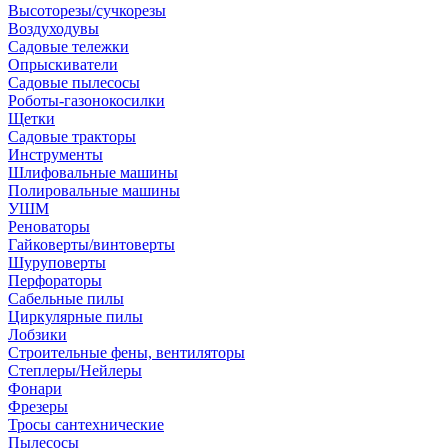
Высоторезы/сучкорезы
Воздуходувы
Садовые тележки
Опрыскиватели
Садовые пылесосы
Роботы-газонокосилки
Щетки
Садовые тракторы
Инструменты
Шлифовальные машины
Полировальные машины
УШМ
Реноваторы
Гайковерты/винтоверты
Шуруповерты
Перфораторы
Сабельные пилы
Циркулярные пилы
Лобзики
Строительные фены, вентиляторы
Степлеры/Нейлеры
Фонари
Фрезеры
Тросы сантехнические
Пылесосы