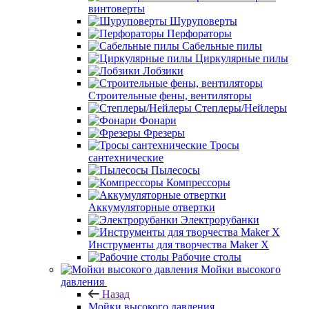
винтоверты
Шуруповерты
Перфораторы
Сабельные пилы
Циркулярные пилы
Лобзики
Строительные фены, вентиляторы
Степлеры/Нейлеры
Фонари
Фрезеры
Тросы
сантехнические
Пылесосы
Компрессоры
Аккумуляторные отвертки
Электрорубанки
Инструменты для творчества Maker X
Рабочие столы
Мойки высокого
давления
Назад
Мойки высокого давления