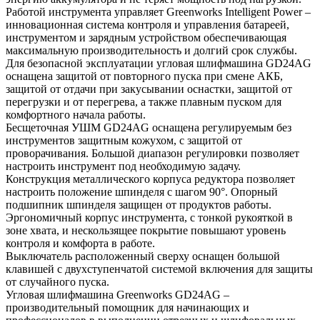
Работой инструмента управляет Greenworks Intelligent Power –
инновационная система контроля и управления батареей,
инструментом и зарядным устройством обеспечивающая
максимальную производительность и долгий срок службы.
Для безопасной эксплуатации угловая шлифмашина GD24AG
оснащена защитой от повторного пуска при смене АКБ,
защитой от отдачи при закусывании оснастки, защитой от
перегрузки и от перегрева, а также плавным пуском для
комфортного начала работы.
Бесщеточная УШМ GD24AG оснащена регулируемым без
инструментов защитным кожухом, с защитой от
проворачивания. Большой диапазон регулировки позволяет
настроить инструмент под необходимую задачу.
Конструкция металлического корпуса редуктора позволяет
настроить положение шпинделя с шагом 90°. Опорный
подшипник шпинделя защищен от продуктов работы.
Эргономичный корпус инструмента, с тонкой рукояткой в
зоне хвата, и нескользящее покрытие повышают уровень
контроля и комфорта в работе.
Выключатель расположенный сверху оснащен большой
клавишей с двухступенчатой системой включения для защиты
от случайного пуска.
Угловая шлифмашина Greenworks GD24AG –
производительный помощник для начинающих и