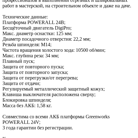
профессионалов в выполнении отрезных и шлифовальных
работ в мастерской, на строительном объекте и даже на даче.
Технические данные:
Платформа POWERALL 24В;
Бесщёточный двигатель DigiPro;
Макс. диаметр оснастки: 125 мм;
Диаметр посадочного отверстия: 22,2 мм;
Резьба шпинделя: М14;
Частота вращения холостого хода: 10500 об/мин;
Макс. глубина реза: 34 мм;
Плавный пуск;
Защита от повторного пуска;
Защита от повторного запуска;
Защита от перегрузки/от перегрева;
Защита от отдачи;
Регулируемый металлический защитный кожух;
Клавиша выключателя расположена сверху;
Блокировка шпинделя;
Масса без АКБ: 1,58 кг.
Совместима со всеми АКБ платформы Greenworks
POWERALL 24V;
3 года гарантии без регистрации.