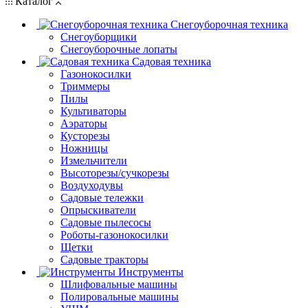
Каталог
Снегоуборочная техника
Снегоуборщики
Снегоуборочные лопаты
Садовая техника
Газонокосилки
Триммеры
Пилы
Культиваторы
Аэраторы
Кусторезы
Ножницы
Измельчители
Высоторезы/сучкорезы
Воздуходувы
Садовые тележки
Опрыскиватели
Садовые пылесосы
Роботы-газонокосилки
Щетки
Садовые тракторы
Инструменты
Шлифовальные машины
Полировальные машины