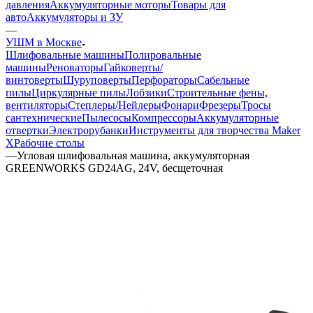
давления
Аккумуляторные моторы
Товары для
авто
Аккумуляторы и ЗУ
—
УШМ в Москве
Шлифовальные машины
Полировальные
машины
Реноваторы
Гайковерты/
винтоверты
Шуруповерты
Перфораторы
Сабельные
пилы
Циркулярные пилы
Лобзики
Строительные фены,
вентиляторы
Степлеры/Нейлеры
Фонари
Фрезеры
Тросы
сантехнические
Пылесосы
Компрессоры
Аккумуляторные
отвертки
Электрорубанки
Инструменты для творчества Maker
X
Рабочие столы
—
Угловая шлифовальная машина, аккумуляторная
GREENWORKS GD24AG, 24V, бесщеточная