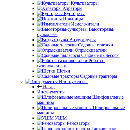
Культиваторы
Аэраторы
Кусторезы
Ножницы
Измельчители
Высоторезы/
сучкорезы
Воздуходувы
Садовые тележки
Опрыскиватели
Садовые пылесосы
Роботы-
газонокосилки
Щетки
Садовые тракторы
Инструменты
Назад
Инструменты
Шлифовальные
машины
Полировальные
машины
УШМ
Реноваторы
Гайковерты/