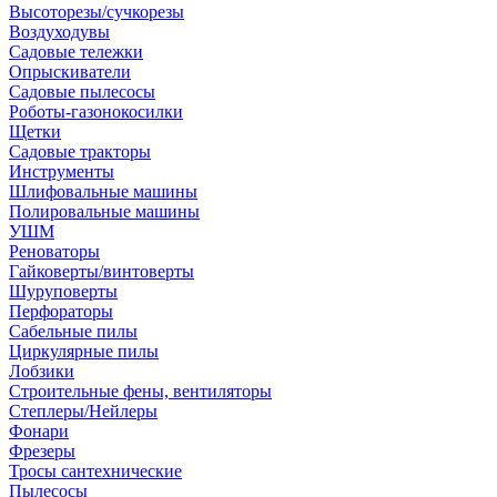
Высоторезы/сучкорезы
Воздуходувы
Садовые тележки
Опрыскиватели
Садовые пылесосы
Роботы-газонокосилки
Щетки
Садовые тракторы
Инструменты
Шлифовальные машины
Полировальные машины
УШМ
Реноваторы
Гайковерты/винтоверты
Шуруповерты
Перфораторы
Сабельные пилы
Циркулярные пилы
Лобзики
Строительные фены, вентиляторы
Степлеры/Нейлеры
Фонари
Фрезеры
Тросы сантехнические
Пылесосы