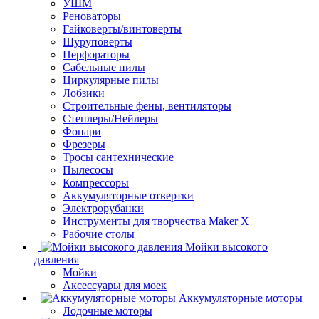
УШМ
Реноваторы
Гайковерты/винтоверты
Шуруповерты
Перфораторы
Сабельные пилы
Циркулярные пилы
Лобзики
Строительные фены, вентиляторы
Степлеры/Нейлеры
Фонари
Фрезеры
Тросы сантехнические
Пылесосы
Компрессоры
Аккумуляторные отвертки
Электрорубанки
Инструменты для творчества Maker X
Рабочие столы
Мойки высокого
давления
Мойки
Аксессуары для моек
Аккумуляторные моторы
Лодочные моторы