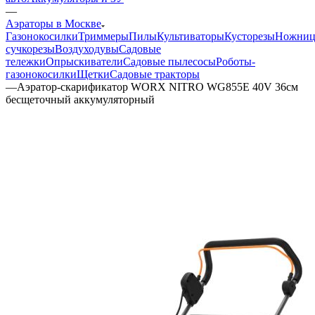
—
Аэраторы в Москве
Газонокосилки
Триммеры
Пилы
Культиваторы
Кусторезы
Ножни
сучкорезы
Воздуходувы
Садовые
тележки
Опрыскиватели
Садовые пылесосы
Роботы-
газонокосилки
Щетки
Садовые тракторы
—
Аэратор-скарификатор WORX NITRO WG855E 40V 36см
бесщеточный аккумуляторный