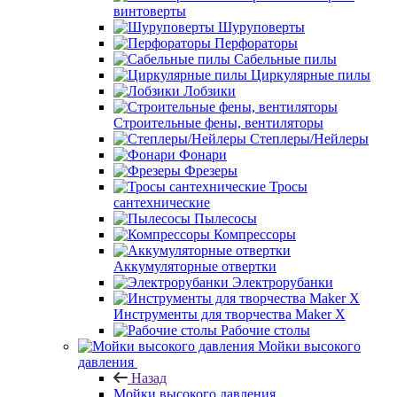
винтоверты
Шуруповерты
Перфораторы
Сабельные пилы
Циркулярные пилы
Лобзики
Строительные фены, вентиляторы
Степлеры/Нейлеры
Фонари
Фрезеры
Тросы
сантехнические
Пылесосы
Компрессоры
Аккумуляторные отвертки
Электрорубанки
Инструменты для творчества Maker X
Рабочие столы
Мойки высокого
давления
Назад
Мойки высокого давления