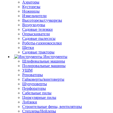
Аэраторы
Кусторезы
Ножницы
Измельчители
Высоторезы/сучкорезы
Воздуходувы
Садовые тележки
Опрыскиватели
Садовые пылесосы
Роботы-газонокосилки
Щетки
Садовые тракторы
Инструменты
Шлифовальные машины
Полировальные машины
УШМ
Реноваторы
Гайковерты/винтоверты
Шуруповерты
Перфораторы
Сабельные пилы
Циркулярные пилы
Лобзики
Строительные фены, вентиляторы
Степлеры/Нейлеры