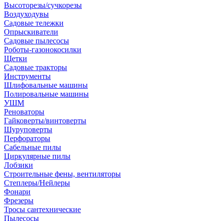
Высоторезы/сучкорезы
Воздуходувы
Садовые тележки
Опрыскиватели
Садовые пылесосы
Роботы-газонокосилки
Щетки
Садовые тракторы
Инструменты
Шлифовальные машины
Полировальные машины
УШМ
Реноваторы
Гайковерты/винтоверты
Шуруповерты
Перфораторы
Сабельные пилы
Циркулярные пилы
Лобзики
Строительные фены, вентиляторы
Степлеры/Нейлеры
Фонари
Фрезеры
Тросы сантехнические
Пылесосы