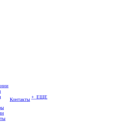
ании
и
а
+ ЕЩЕ
Контакты
ры
ии
иты