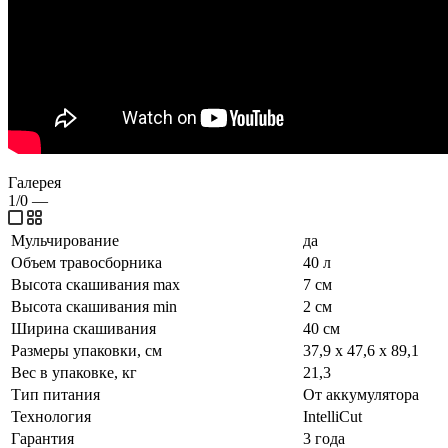
Галерея
1/0
—
Мульчирование
да
Объем травосборника
40 л
Высота скашивания max
7 см
Высота скашивания min
2 см
Ширина скашивания
40 см
Размеры упаковки, см
37,9 х 47,6 х 89,1
Вес в упаковке, кг
21,3
Тип питания
От аккумулятора
Технология
IntelliCut
Гарантия
3 года