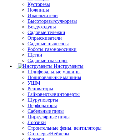
Кусторезы
Ножницы
Измельчители
Высоторезы/сучкорезы
Воздуходувы
Садовые тележки
Опрыскиватели
Садовые пылесосы
Роботы-газонокосилки
Щетки
Садовые тракторы
Инструменты
Шлифовальные машины
Полировальные машины
УШМ
Реноваторы
Гайковерты/винтоверты
Шуруповерты
Перфораторы
Сабельные пилы
Циркулярные пилы
Лобзики
Строительные фены, вентиляторы
Степлеры/Нейлеры
Фонари