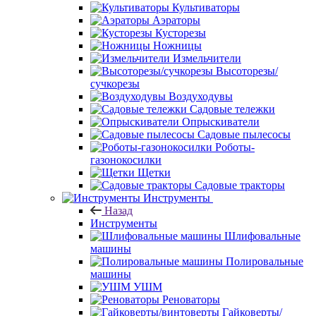
Культиваторы
Аэраторы
Кусторезы
Ножницы
Измельчители
Высоторезы/
сучкорезы
Воздуходувы
Садовые тележки
Опрыскиватели
Садовые пылесосы
Роботы-
газонокосилки
Щетки
Садовые тракторы
Инструменты
Назад
Инструменты
Шлифовальные
машины
Полировальные
машины
УШМ
Реноваторы
Гайковерты/