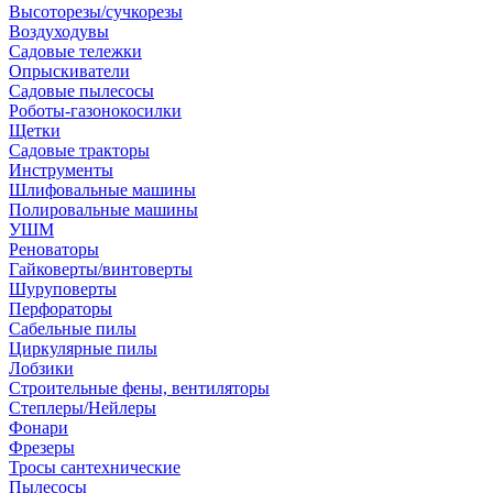
Высоторезы/сучкорезы
Воздуходувы
Садовые тележки
Опрыскиватели
Садовые пылесосы
Роботы-газонокосилки
Щетки
Садовые тракторы
Инструменты
Шлифовальные машины
Полировальные машины
УШМ
Реноваторы
Гайковерты/винтоверты
Шуруповерты
Перфораторы
Сабельные пилы
Циркулярные пилы
Лобзики
Строительные фены, вентиляторы
Степлеры/Нейлеры
Фонари
Фрезеры
Тросы сантехнические
Пылесосы