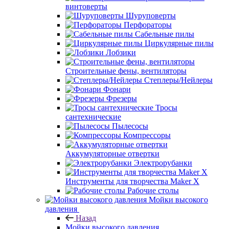
винтоверты
Шуруповерты
Перфораторы
Сабельные пилы
Циркулярные пилы
Лобзики
Строительные фены, вентиляторы
Степлеры/Нейлеры
Фонари
Фрезеры
Тросы
сантехнические
Пылесосы
Компрессоры
Аккумуляторные отвертки
Электрорубанки
Инструменты для творчества Maker X
Рабочие столы
Мойки высокого
давления
Назад
Мойки высокого давления