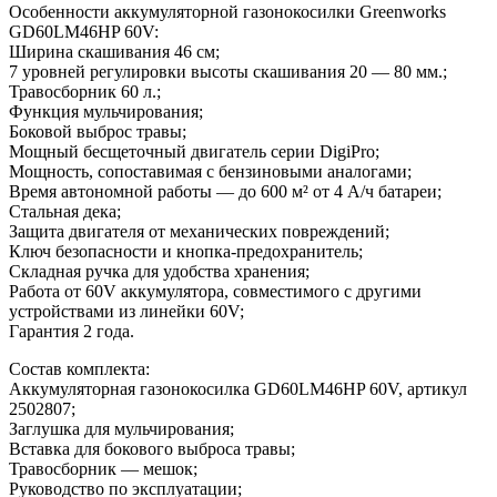
Особенности аккумуляторной газонокосилки Greenworks
GD60LM46HP 60V:
Ширина скашивания 46 см;
7 уровней регулировки высоты скашивания 20 — 80 мм.;
Травосборник 60 л.;
Функция мульчирования;
Боковой выброс травы;
Мощный бесщеточный двигатель серии DigiPro;
Мощность, сопоставимая с бензиновыми аналогами;
Время автономной работы — до 600 м² от 4 А/ч батареи;
Стальная дека;
Защита двигателя от механических повреждений;
Ключ безопасности и кнопка-предохранитель;
Складная ручка для удобства хранения;
Работа от 60V аккумулятора, совместимого с другими
устройствами из линейки 60V;
Гарантия 2 года.
Состав комплекта:
Аккумуляторная газонокосилка GD60LM46HP 60V, артикул
2502807;
Заглушка для мульчирования;
Вставка для бокового выброса травы;
Травосборник — мешок;
Руководство по эксплуатации;