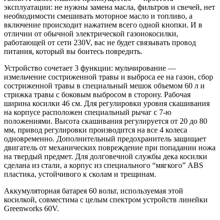
эксплуатации: не нужны замена масла, фильтров и свечей, нет
необходимости смешивать моторное масло и топливо, а
включение происходит нажатием всего одной кнопки. И в
отличии от обычной электрической газонокосилки,
работающей от сети 230V, вас не будет связывать провод
питания, который вы боитесь повредить.
Устройство сочетает 3 функции: мульчирование —
измельчение состриженной травы и выброса ее на газон, сбор
состриженной травы в специальный мешок объемом 60 л и
стрижка травы с боковым выбросом в сторону. Рабочая
ширина косилки 46 см. Для регулировки уровня скашивания
на корпусе расположен специальный рычаг с 7-ю
положениями. Высота скашивания регулируется от 20 до 80
мм, привод регулировки производится на все 4 колеса
одновременно. Дополнительный предохранитель защищает
двигатель от механических повреждение при попадании ножа
на твердый предмет. Для долговечной службы дека косилки
сделана из стали, а корпус из специального “мягкого” ABS
пластика, устойчивого к сколам и трещинам.
Аккумуляторная батарея 60 вольт, используемая этой
косилкой, совместима с целым спектром устройств линейки
Greenworks 60V.