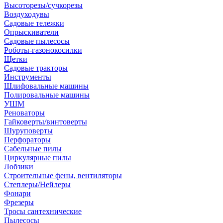
Высоторезы/сучкорезы
Воздуходувы
Садовые тележки
Опрыскиватели
Садовые пылесосы
Роботы-газонокосилки
Щетки
Садовые тракторы
Инструменты
Шлифовальные машины
Полировальные машины
УШМ
Реноваторы
Гайковерты/винтоверты
Шуруповерты
Перфораторы
Сабельные пилы
Циркулярные пилы
Лобзики
Строительные фены, вентиляторы
Степлеры/Нейлеры
Фонари
Фрезеры
Тросы сантехнические
Пылесосы