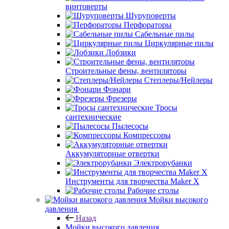
винтоверты
Шуруповерты
Перфораторы
Сабельные пилы
Циркулярные пилы
Лобзики
Строительные фены, вентиляторы
Степлеры/Нейлеры
Фонари
Фрезеры
Тросы
сантехнические
Пылесосы
Компрессоры
Аккумуляторные отвертки
Электрорубанки
Инструменты для творчества Maker X
Рабочие столы
Мойки высокого
давления
Назад
Мойки высокого давления