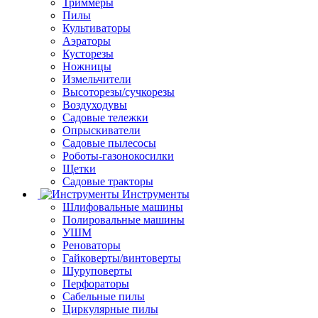
Триммеры
Пилы
Культиваторы
Аэраторы
Кусторезы
Ножницы
Измельчители
Высоторезы/сучкорезы
Воздуходувы
Садовые тележки
Опрыскиватели
Садовые пылесосы
Роботы-газонокосилки
Щетки
Садовые тракторы
Инструменты
Шлифовальные машины
Полировальные машины
УШМ
Реноваторы
Гайковерты/винтоверты
Шуруповерты
Перфораторы
Сабельные пилы
Циркулярные пилы