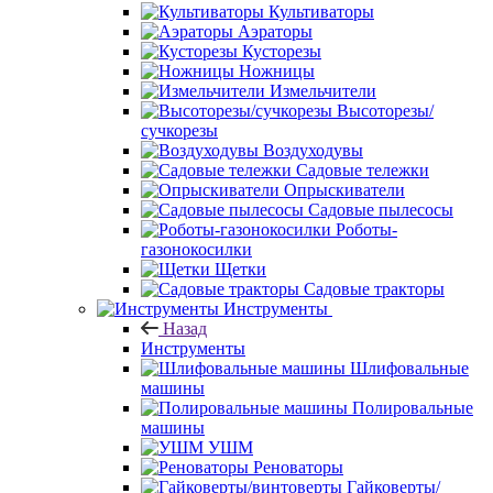
Культиваторы
Аэраторы
Кусторезы
Ножницы
Измельчители
Высоторезы/
сучкорезы
Воздуходувы
Садовые тележки
Опрыскиватели
Садовые пылесосы
Роботы-
газонокосилки
Щетки
Садовые тракторы
Инструменты
Назад
Инструменты
Шлифовальные
машины
Полировальные
машины
УШМ
Реноваторы
Гайковерты/