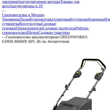
давления
Аккумуляторные моторы
Товары для
авто
Аккумуляторы и ЗУ
—
Газонокосилки в Москве
Триммеры
Пилы
Культиваторы
Аэраторы
Кусторезы
Ножницы
Из
сучкорезы
Воздуходувы
Садовые
тележки
Опрыскиватели
Садовые пылесосы
Роботы-
газонокосилки
Щетки
Садовые тракторы
—
Газонокосилка аккумуляторная GREENWORKS
GD60LM46HP, 60V, 46 см, бесщеточная