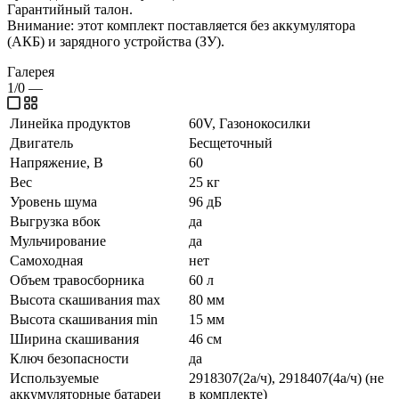
Гарантийный талон.
Внимание: этот комплект поставляется без аккумулятора
(АКБ) и зарядного устройства (ЗУ).
Галерея
1/0
—
Линейка продуктов
60V, Газонокосилки
Двигатель
Бесщеточный
Напряжение, В
60
Вес
25 кг
Уровень шума
96 дБ
Выгрузка вбок
да
Мульчирование
да
Самоходная
нет
Объем травосборника
60 л
Высота скашивания max
80 мм
Высота скашивания min
15 мм
Ширина скашивания
46 см
Ключ безопасности
да
Используемые
2918307(2а/ч), 2918407(4а/ч) (не
аккумуляторные батареи
в комплекте)