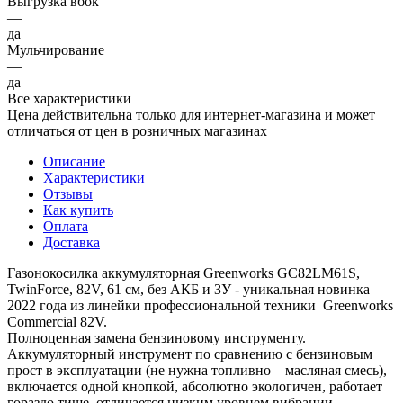
Выгрузка вбок
—
да
Мульчирование
—
да
Все характеристики
Цена действительна только для интернет-магазина и может
отличаться от цен в розничных магазинах
Описание
Характеристики
Отзывы
Как купить
Оплата
Доставка
Газонокосилка аккумуляторная Greenworks GC82LM61S,
TwinForce, 82V, 61 см, без АКБ и ЗУ - уникальная новинка
2022 года из линейки профессиональной техники Greenworks
Commercial 82V.
Полноценная замена бензиновому инструменту.
Аккумуляторный инструмент по сравнению с бензиновым
прост в эксплуатации (не нужна топливно – масляная смесь),
включается одной кнопкой, абсолютно экологичен, работает
гораздо тише, отличается низким уровнем вибрации.