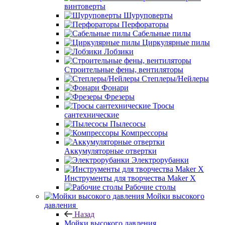
винтоверты
Шуруповерты
Перфораторы
Сабельные пилы
Циркулярные пилы
Лобзики
Строительные фены, вентиляторы
Степлеры/Нейлеры
Фонари
Фрезеры
Тросы
сантехнические
Пылесосы
Компрессоры
Аккумуляторные отвертки
Электрорубанки
Инструменты для творчества Maker X
Рабочие столы
Мойки высокого
давления
Назад
Мойки высокого давления