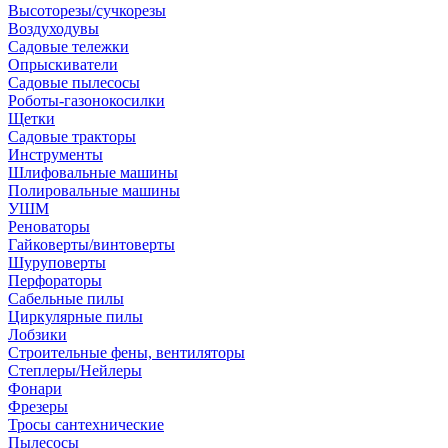
Высоторезы/сучкорезы
Воздуходувы
Садовые тележки
Опрыскиватели
Садовые пылесосы
Роботы-газонокосилки
Щетки
Садовые тракторы
Инструменты
Шлифовальные машины
Полировальные машины
УШМ
Реноваторы
Гайковерты/винтоверты
Шуруповерты
Перфораторы
Сабельные пилы
Циркулярные пилы
Лобзики
Строительные фены, вентиляторы
Степлеры/Нейлеры
Фонари
Фрезеры
Тросы сантехнические
Пылесосы