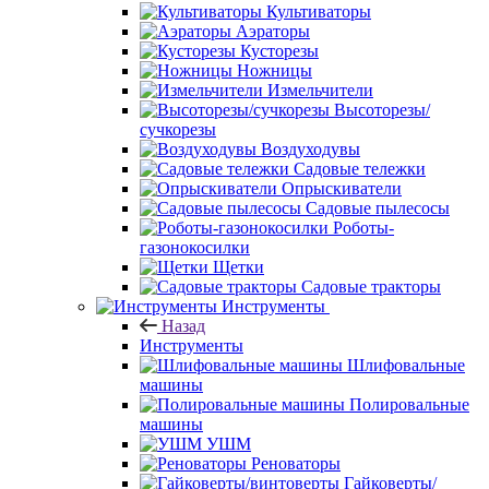
Культиваторы
Аэраторы
Кусторезы
Ножницы
Измельчители
Высоторезы/
сучкорезы
Воздуходувы
Садовые тележки
Опрыскиватели
Садовые пылесосы
Роботы-
газонокосилки
Щетки
Садовые тракторы
Инструменты
Назад
Инструменты
Шлифовальные
машины
Полировальные
машины
УШМ
Реноваторы
Гайковерты/