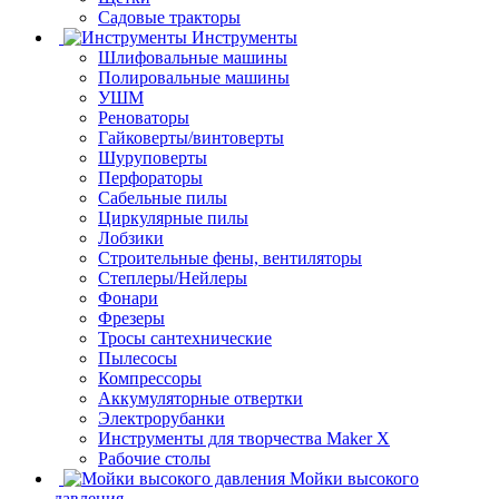
Садовые тракторы
Инструменты
Шлифовальные машины
Полировальные машины
УШМ
Реноваторы
Гайковерты/винтоверты
Шуруповерты
Перфораторы
Сабельные пилы
Циркулярные пилы
Лобзики
Строительные фены, вентиляторы
Степлеры/Нейлеры
Фонари
Фрезеры
Тросы сантехнические
Пылесосы
Компрессоры
Аккумуляторные отвертки
Электрорубанки
Инструменты для творчества Maker X
Рабочие столы
Мойки высокого
давления