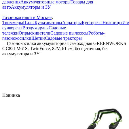
давления
Аккумуляторные моторы
Товары для
авто
Аккумуляторы и ЗУ
—
Газонокосилки в Москве
Триммеры
Пилы
Культиваторы
Аэраторы
Кусторезы
Ножницы
Из
сучкорезы
Воздуходувы
Садовые
тележки
Опрыскиватели
Садовые пылесосы
Роботы-
газонокосилки
Щетки
Садовые тракторы
—
Газонокосилка аккумуляторная самоходная GREENWORKS
GC82LM61S, TwinForce, 82V, 61 см, бесщеточная, без
аккумулятора и ЗУ
Новинка