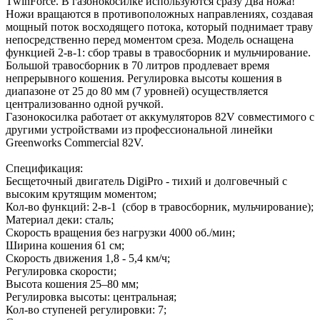
ТwinForсe. В газонокосилке используются сразу Два ножа!
Ножи вращаются в противоположных направлениях, создавая
мощный поток восходящего потока, который поднимает траву
непосредственно перед моментом среза. Модель оснащена
функцией 2-в-1: сбор травы в травосборник и мульчирование.
Большой травосборник в 70 литров продлевает время
непрерывного кошения. Регулировка высоты кошения в
диапазоне от 25 до 80 мм (7 уровней) осуществляется
централизованно одной ручкой.
Газонокосилка работает от аккумуляторов 82V совместимого с
другими устройствами из профессиональной линейки
Greenworks Commercial 82V.
Спецификация:
Бесщеточный двигатель DigiPro - тихий и долговечный с
высоким крутящим моментом;
Кол-во функций: 2-в-1 (сбор в травосборник, мульчирование);
Материал деки: сталь;
Скорость вращения без нагрузки 4000 об./мин;
Ширина кошения 61 см;
Скорость движения 1,8 - 5,4 км/ч;
Регулировка скорости;
Высота кошения 25–80 мм;
Регулировка высоты: центральная;
Кол-во ступеней регулировки: 7;