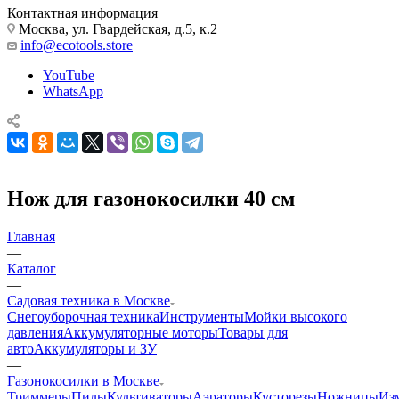
Контактная информация
Москва, ул. Гвардейская, д.5, к.2
info@ecotools.store
YouTube
WhatsApp
Нож для газонокосилки 40 см
Главная
—
Каталог
—
Садовая техника в Москве
Снегоуборочная техника
Инструменты
Мойки высокого
давления
Аккумуляторные моторы
Товары для
авто
Аккумуляторы и ЗУ
—
Газонокосилки в Москве
Триммеры
Пилы
Культиваторы
Аэраторы
Кусторезы
Ножницы
Из