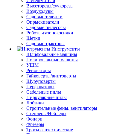
Измельчители
Высоторезы/сучкорезы
Воздуходувы
Садовые тележки
Опрыскиватели
Садовые пылесосы
Роботы-газонокосилки
Щетки
Садовые тракторы
Инструменты
Шлифовальные машины
Полировальные машины
УШМ
Реноваторы
Гайковерты/винтоверты
Шуруповерты
Перфораторы
Сабельные пилы
Циркулярные пилы
Лобзики
Строительные фены, вентиляторы
Степлеры/Нейлеры
Фонари
Фрезеры
Тросы сантехнические