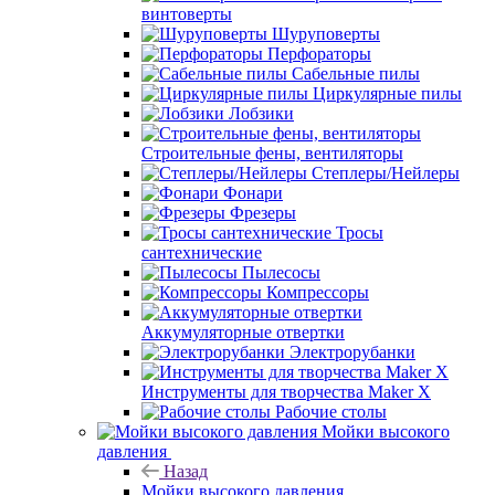
винтоверты
Шуруповерты
Перфораторы
Сабельные пилы
Циркулярные пилы
Лобзики
Строительные фены, вентиляторы
Степлеры/Нейлеры
Фонари
Фрезеры
Тросы
сантехнические
Пылесосы
Компрессоры
Аккумуляторные отвертки
Электрорубанки
Инструменты для творчества Maker X
Рабочие столы
Мойки высокого
давления
Назад
Мойки высокого давления