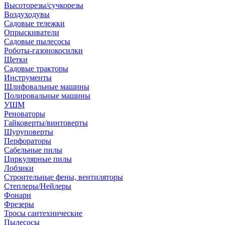
Высоторезы/сучкорезы
Воздуходувы
Садовые тележки
Опрыскиватели
Садовые пылесосы
Роботы-газонокосилки
Щетки
Садовые тракторы
Инструменты
Шлифовальные машины
Полировальные машины
УШМ
Реноваторы
Гайковерты/винтоверты
Шуруповерты
Перфораторы
Сабельные пилы
Циркулярные пилы
Лобзики
Строительные фены, вентиляторы
Степлеры/Нейлеры
Фонари
Фрезеры
Тросы сантехнические
Пылесосы