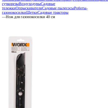
сучкорезы
Воздуходувы
Садовые
тележки
Опрыскиватели
Садовые пылесосы
Роботы-
газонокосилки
Щетки
Садовые тракторы
—
Нож для газонокосилки 40 см