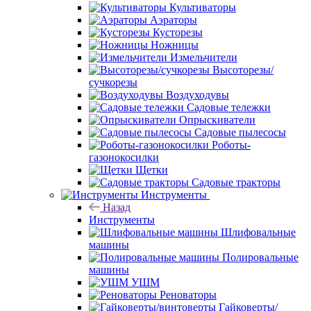
Культиваторы
Аэраторы
Кусторезы
Ножницы
Измельчители
Высоторезы/
сучкорезы
Воздуходувы
Садовые тележки
Опрыскиватели
Садовые пылесосы
Роботы-
газонокосилки
Щетки
Садовые тракторы
Инструменты
Назад
Инструменты
Шлифовальные
машины
Полировальные
машины
УШМ
Реноваторы
Гайковерты/