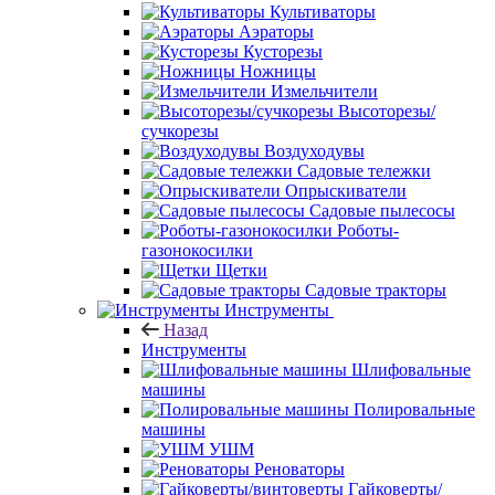
Культиваторы
Аэраторы
Кусторезы
Ножницы
Измельчители
Высоторезы/
сучкорезы
Воздуходувы
Садовые тележки
Опрыскиватели
Садовые пылесосы
Роботы-
газонокосилки
Щетки
Садовые тракторы
Инструменты
Назад
Инструменты
Шлифовальные
машины
Полировальные
машины
УШМ
Реноваторы
Гайковерты/