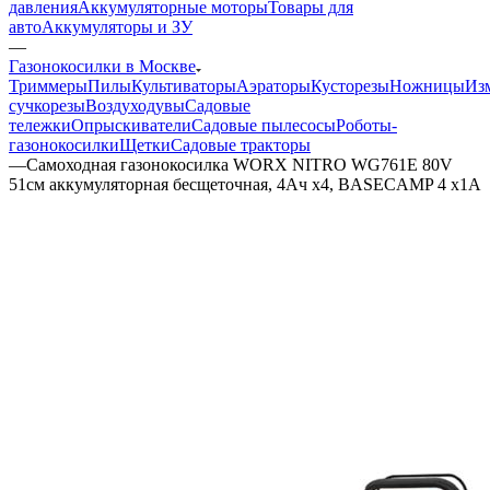
давления
Аккумуляторные моторы
Товары для
авто
Аккумуляторы и ЗУ
—
Газонокосилки в Москве
Триммеры
Пилы
Культиваторы
Аэраторы
Кусторезы
Ножницы
Из
сучкорезы
Воздуходувы
Садовые
тележки
Опрыскиватели
Садовые пылесосы
Роботы-
газонокосилки
Щетки
Садовые тракторы
—
Самоходная газонокосилка WORX NITRO WG761E 80V
51см аккумуляторная бесщеточная, 4Ач х4, BASECAMP 4 х1А