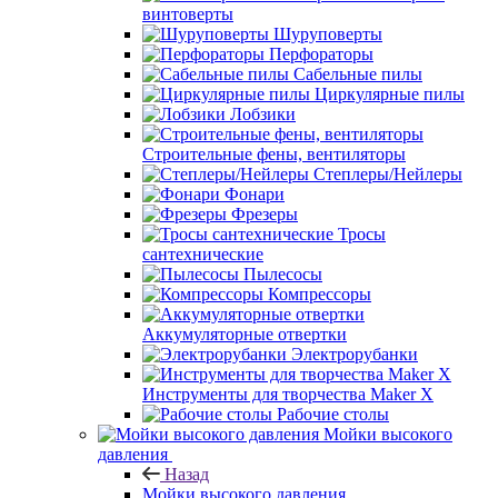
винтоверты
Шуруповерты
Перфораторы
Сабельные пилы
Циркулярные пилы
Лобзики
Строительные фены, вентиляторы
Степлеры/Нейлеры
Фонари
Фрезеры
Тросы
сантехнические
Пылесосы
Компрессоры
Аккумуляторные отвертки
Электрорубанки
Инструменты для творчества Maker X
Рабочие столы
Мойки высокого
давления
Назад
Мойки высокого давления