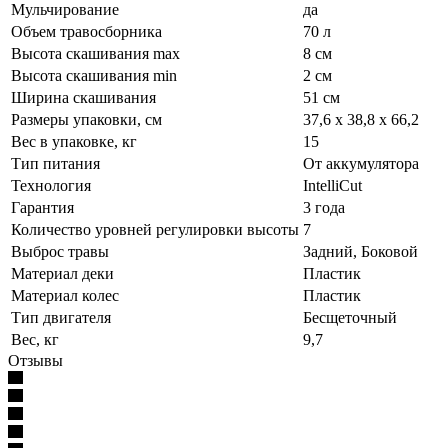
Мульчирование
да
Объем травосборника
70 л
Высота скашивания max
8 см
Высота скашивания min
2 см
Ширина скашивания
51 см
Размеры упаковки, см
37,6 х 38,8 х 66,2
Вес в упаковке, кг
15
Тип питания
От аккумулятора
Технология
IntelliCut
Гарантия
3 года
Количество уровней регулировки высоты
7
Выброс травы
Задний, Боковой
Материал деки
Пластик
Материал колес
Пластик
Тип двигателя
Бесщеточный
Вес, кг
9,7
Отзывы