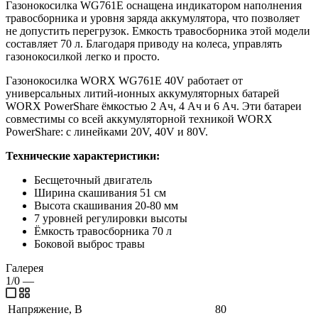
Газонокосилка WG761E оснащена индикатором наполнения
травосборника и уровня заряда аккумулятора, что позволяет
не допустить перегрузок. Емкость травосборника этой модели
составляет 70 л. Благодаря приводу на колеса, управлять
газонокосилкой легко и просто.
Газонокосилка WORX WG761E 40V работает от
универсальных литий-ионных аккумуляторных батарей
WORX PowerShare ёмкостью 2 Ач, 4 Ач и 6 Ач. Эти батареи
совместимы со всей аккумуляторной техникой WORX
PowerShare: с линейками 20V, 40V и 80V.
Технические характеристики:
Бесщеточный двигатель
Ширина скашивания 51 см
Высота скашивания 20-80 мм
7 уровней регулировки высоты
Ёмкость травосборника 70 л
Боковой выброс травы
Галерея
1/0
—
Напряжение, В
80