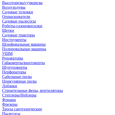
Высоторезы/сучкорезы
Воздуходувы
Садовые тележки
Опрыскиватели
Садовые пылесосы
Роботы-газонокосилки
Щетки
Садовые тракторы
Инструменты
Шлифовальные машины
Полировальные машины
УШМ
Реноваторы
Гайковерты/винтоверты
Шуруповерты
Перфораторы
Сабельные пилы
Циркулярные пилы
Лобзики
Строительные фены, вентиляторы
Степлеры/Нейлеры
Фонари
Фрезеры
Тросы сантехнические
Пылесосы