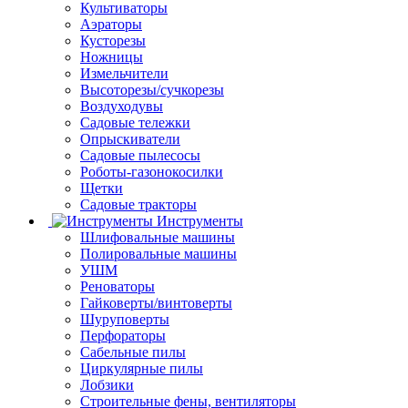
Культиваторы
Аэраторы
Кусторезы
Ножницы
Измельчители
Высоторезы/сучкорезы
Воздуходувы
Садовые тележки
Опрыскиватели
Садовые пылесосы
Роботы-газонокосилки
Щетки
Садовые тракторы
Инструменты
Шлифовальные машины
Полировальные машины
УШМ
Реноваторы
Гайковерты/винтоверты
Шуруповерты
Перфораторы
Сабельные пилы
Циркулярные пилы
Лобзики
Строительные фены, вентиляторы