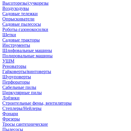
Высоторезы/сучкорезы
Воздуходувы
Садовые тележки
Опрыскиватели
Садовые пылесосы
Роботы-газонокосилки
Щетки
Садовые тракторы
Инструменты
Шлифовальные машины
Полировальные машины
УШМ
Реноваторы
Гайковерты/винтоверты
Шуруповерты
Перфораторы
Сабельные пилы
Циркулярные пилы
Лобзики
Строительные фены, вентиляторы
Степлеры/Нейлеры
Фонари
Фрезеры
Тросы сантехнические
Пылесосы