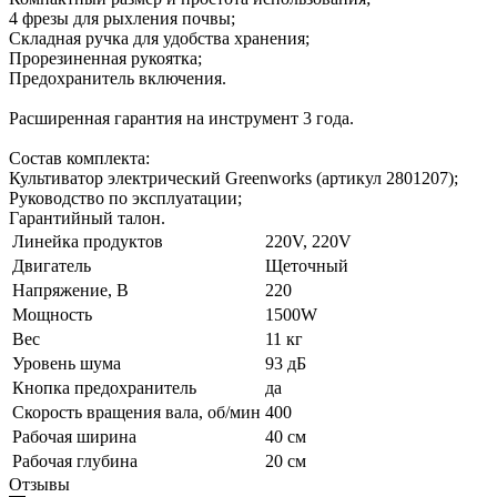
4 фрезы для рыхления почвы;
Складная ручка для удобства хранения;
Прорезиненная рукоятка;
Предохранитель включения.
Расширенная гарантия на инструмент 3 года.
Состав комплекта:
Культиватор электрический Greenworks (артикул 2801207);
Руководство по эксплуатации;
Гарантийный талон.
Линейка продуктов
220V, 220V
Двигатель
Щеточный
Напряжение, В
220
Мощность
1500W
Вес
11 кг
Уровень шума
93 дБ
Кнопка предохранитель
да
Скорость вращения вала, об/мин
400
Рабочая ширина
40 см
Рабочая глубина
20 см
Отзывы