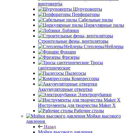
винтоверты
Шуруповерты
Перфораторы
Сабельные пилы
Циркулярные пилы
Лобзики
Строительные фены, вентиляторы
Степлеры/Нейлеры
Фонари
Фрезеры
Тросы
сантехнические
Пылесосы
Компрессоры
Аккумуляторные отвертки
Электрорубанки
Инструменты для творчества Maker X
Рабочие столы
Мойки высокого
давления
Назад
Мойки высокого давления