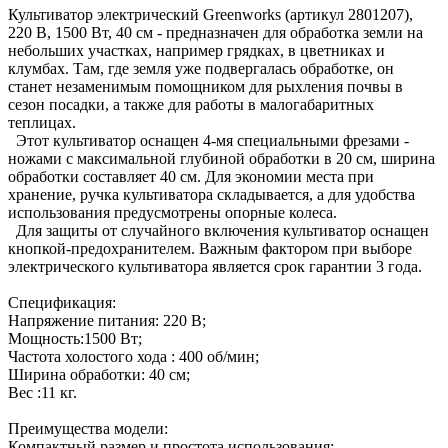
Культиватор электрический Greenworks (артикул 2801207),
220 В, 1500 Вт, 40 см - предназначен для обработка земли на
небольших участках, например грядках, в цветниках и
клумбах. Там, где земля уже подвергалась обработке, он
станет незаменимым помощником для рыхления почвы в
сезон посадки, а также для работы в малогабаритных
теплицах.
Этот культиватор оснащен 4-мя специальными фрезами -
ножами с максимальной глубиной обработки в 20 см, ширина
обработки составляет 40 см. Для экономии места при
хранение, ручка культиватора складывается, а для удобства
использования предусмотрены опорные колеса.
Для защиты от случайного включения культиватор оснащен
кнопкой-предохранителем. Важным фактором при выборе
электрического культиватора является срок гарантии 3 года.
Спецификация:
Напряжение питания: 220 В;
Мощность:1500 Вт;
Частота холостого хода : 400 об/мин;
Ширина обработки: 40 см;
Вес :11 кг.
Преимущества модели:
Компактный размер и простота использования;