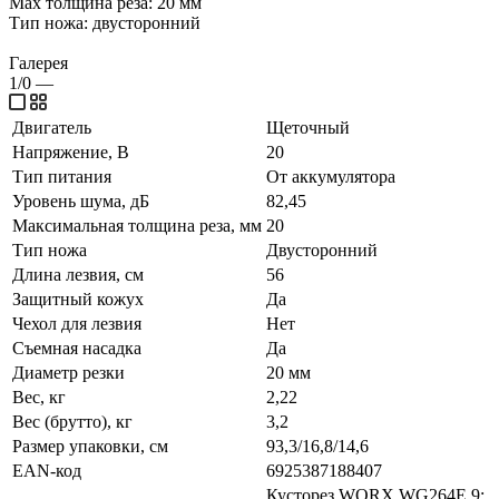
Мах толщина реза: 20 мм
Тип ножа: двусторонний
Галерея
1/0
—
Двигатель
Щеточный
Напряжение, В
20
Тип питания
От аккумулятора
Уровень шума, дБ
82,45
Максимальная толщина реза, мм
20
Тип ножа
Двусторонний
Длина лезвия, см
56
Защитный кожух
Да
Чехол для лезвия
Нет
Съемная насадка
Да
Диаметр резки
20 мм
Вес, кг
2,22
Вес (брутто), кг
3,2
Размер упаковки, см
93,3/16,8/14,6
EAN-код
6925387188407
Кусторез WORX WG264E.9;