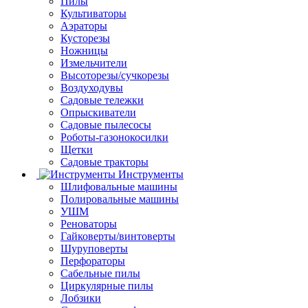
Пилы
Культиваторы
Аэраторы
Кусторезы
Ножницы
Измельчители
Высоторезы/сучкорезы
Воздуходувы
Садовые тележки
Опрыскиватели
Садовые пылесосы
Роботы-газонокосилки
Щетки
Садовые тракторы
Инструменты
Шлифовальные машины
Полировальные машины
УШМ
Реноваторы
Гайковерты/винтоверты
Шуруповерты
Перфораторы
Сабельные пилы
Циркулярные пилы
Лобзики