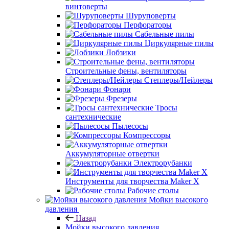
винтоверты
Шуруповерты
Перфораторы
Сабельные пилы
Циркулярные пилы
Лобзики
Строительные фены, вентиляторы
Степлеры/Нейлеры
Фонари
Фрезеры
Тросы
сантехнические
Пылесосы
Компрессоры
Аккумуляторные отвертки
Электрорубанки
Инструменты для творчества Maker X
Рабочие столы
Мойки высокого
давления
Назад
Мойки высокого давления