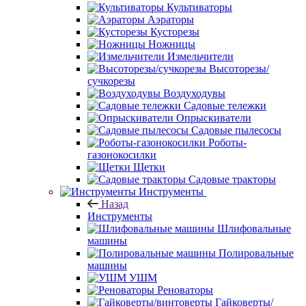
Культиваторы
Аэраторы
Кусторезы
Ножницы
Измельчители
Высоторезы/
сучкорезы
Воздуходувы
Садовые тележки
Опрыскиватели
Садовые пылесосы
Роботы-
газонокосилки
Щетки
Садовые тракторы
Инструменты
Назад
Инструменты
Шлифовальные
машины
Полировальные
машины
УШМ
Реноваторы
Гайковерты/