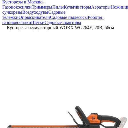
Кусторезы в Москве
Газонокосилки
Триммеры
Пилы
Культиваторы
Аэраторы
Ножниц
сучкорезы
Воздуходувы
Садовые
тележки
Опрыскиватели
Садовые пылесосы
Роботы-
газонокосилки
Щетки
Садовые тракторы
—
Кусторез аккумуляторный WORX WG264E, 20В, 56см