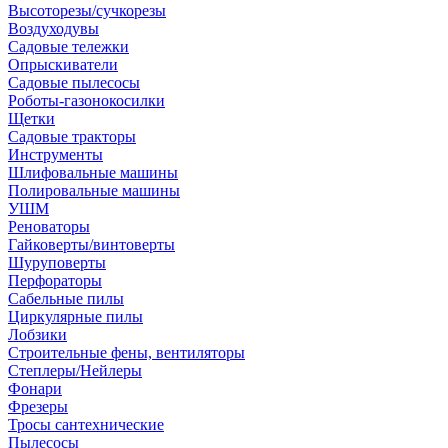
Высоторезы/сучкорезы
Воздуходувы
Садовые тележки
Опрыскиватели
Садовые пылесосы
Роботы-газонокосилки
Щетки
Садовые тракторы
Инструменты
Шлифовальные машины
Полировальные машины
УШМ
Реноваторы
Гайковерты/винтоверты
Шуруповерты
Перфораторы
Сабельные пилы
Циркулярные пилы
Лобзики
Строительные фены, вентиляторы
Степлеры/Нейлеры
Фонари
Фрезеры
Тросы сантехнические
Пылесосы