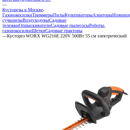
—
Кусторезы в Москве
Газонокосилки
Триммеры
Пилы
Культиваторы
Аэраторы
Ножниц
сучкорезы
Воздуходувы
Садовые
тележки
Опрыскиватели
Садовые пылесосы
Роботы-
газонокосилки
Щетки
Садовые тракторы
—
Кусторез WORX WG216E 220V 500Вт 55 см электрический