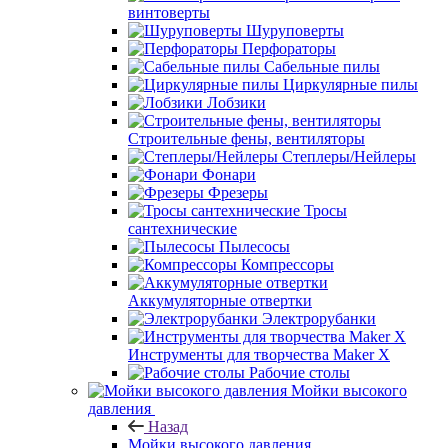
винтоверты
Шуруповерты
Перфораторы
Сабельные пилы
Циркулярные пилы
Лобзики
Строительные фены, вентиляторы
Степлеры/Нейлеры
Фонари
Фрезеры
Тросы
сантехнические
Пылесосы
Компрессоры
Аккумуляторные отвертки
Электрорубанки
Инструменты для творчества Maker X
Рабочие столы
Мойки высокого
давления
Назад
Мойки высокого давления