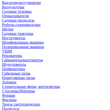
Высоторезы/сучкорезы
Воздуходувы
Садовые тележки
Опрыскиватели
Садовые пылесосы
Роботы-газонокосилки
Щетки
Садовые тракторы
Инструменты
Шлифовальные машины
Полировальные машины
УШМ
Реноваторы
Гайковерты/винтоверты
Шуруповерты
Перфораторы
Сабельные пилы
Циркулярные пилы
Лобзики
Строительные фены, вентиляторы
Степлеры/Нейлеры
Фонари
Фрезеры
Тросы сантехнические
Пылесосы