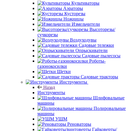
Культиваторы
Аэраторы
Кусторезы
Ножницы
Измельчители
Высоторезы/
сучкорезы
Воздуходувы
Садовые тележки
Опрыскиватели
Садовые пылесосы
Роботы-
газонокосилки
Щетки
Садовые тракторы
Инструменты
Назад
Инструменты
Шлифовальные
машины
Полировальные
машины
УШМ
Реноваторы
Гайковерты/