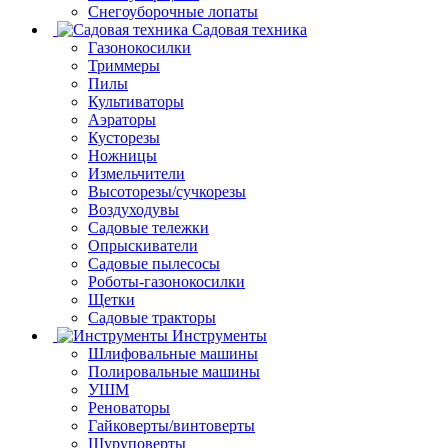
Снегоуборочные лопаты
Садовая техника
Газонокосилки
Триммеры
Пилы
Культиваторы
Аэраторы
Кусторезы
Ножницы
Измельчители
Высоторезы/сучкорезы
Воздуходувы
Садовые тележки
Опрыскиватели
Садовые пылесосы
Роботы-газонокосилки
Щетки
Садовые тракторы
Инструменты
Шлифовальные машины
Полировальные машины
УШМ
Реноваторы
Гайковерты/винтоверты
Шуруповерты