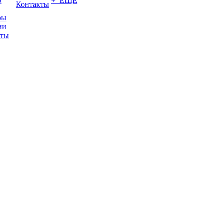
+ ЕЩЕ
Контакты
ры
ии
иты