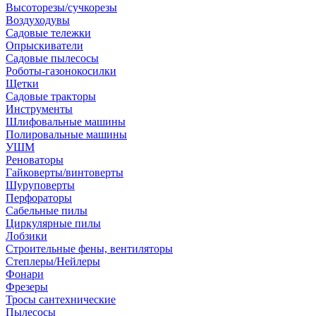
Высоторезы/сучкорезы
Воздуходувы
Садовые тележки
Опрыскиватели
Садовые пылесосы
Роботы-газонокосилки
Щетки
Садовые тракторы
Инструменты
Шлифовальные машины
Полировальные машины
УШМ
Реноваторы
Гайковерты/винтоверты
Шуруповерты
Перфораторы
Сабельные пилы
Циркулярные пилы
Лобзики
Строительные фены, вентиляторы
Степлеры/Нейлеры
Фонари
Фрезеры
Тросы сантехнические
Пылесосы