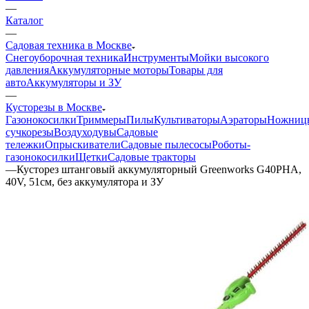
—
Каталог
—
Садовая техника в Москве
Снегоуборочная техника
Инструменты
Мойки высокого
давления
Аккумуляторные моторы
Товары для
авто
Аккумуляторы и ЗУ
—
Кусторезы в Москве
Газонокосилки
Триммеры
Пилы
Культиваторы
Аэраторы
Ножниц
сучкорезы
Воздуходувы
Садовые
тележки
Опрыскиватели
Садовые пылесосы
Роботы-
газонокосилки
Щетки
Садовые тракторы
—
Кусторез штанговый аккумуляторный Greenworks G40PHA,
40V, 51см, без аккумулятора и ЗУ