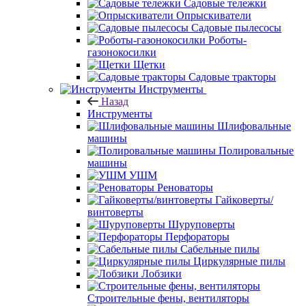
Садовые тележки
Опрыскиватели
Садовые пылесосы
Роботы-
газонокосилки
Щетки
Садовые тракторы
Инструменты
Назад
Инструменты
Шлифовальные
машины
Полировальные
машины
УШМ
Реноваторы
Гайковерты/
винтоверты
Шуруповерты
Перфораторы
Сабельные пилы
Циркулярные пилы
Лобзики
Строительные фены, вентиляторы