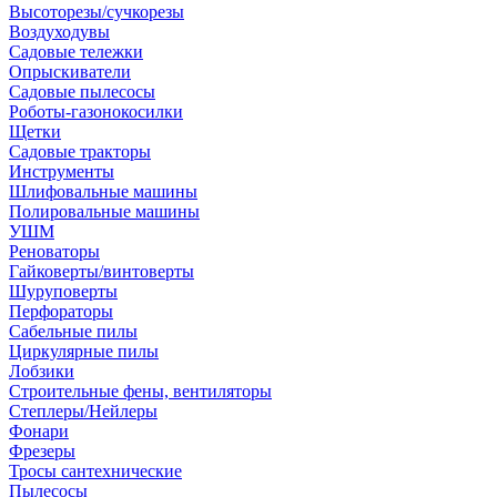
Высоторезы/сучкорезы
Воздуходувы
Садовые тележки
Опрыскиватели
Садовые пылесосы
Роботы-газонокосилки
Щетки
Садовые тракторы
Инструменты
Шлифовальные машины
Полировальные машины
УШМ
Реноваторы
Гайковерты/винтоверты
Шуруповерты
Перфораторы
Сабельные пилы
Циркулярные пилы
Лобзики
Строительные фены, вентиляторы
Степлеры/Нейлеры
Фонари
Фрезеры
Тросы сантехнические
Пылесосы