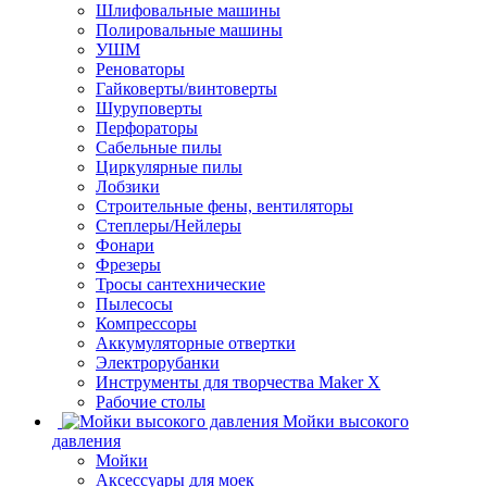
Шлифовальные машины
Полировальные машины
УШМ
Реноваторы
Гайковерты/винтоверты
Шуруповерты
Перфораторы
Сабельные пилы
Циркулярные пилы
Лобзики
Строительные фены, вентиляторы
Степлеры/Нейлеры
Фонари
Фрезеры
Тросы сантехнические
Пылесосы
Компрессоры
Аккумуляторные отвертки
Электрорубанки
Инструменты для творчества Maker X
Рабочие столы
Мойки высокого
давления
Мойки
Аксессуары для моек