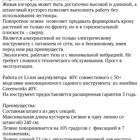
Живая изгородь может быть достаточно высокой и длинной, а
штанговый кусторез позволяет выполнить работу без
использования лестницы.
Поворотное лезвие позволяет придавать формировать крону
растений не только по фронту, но и в горизонтальной
плоскости – сверху.
Является альтернативой не только электрическому
инструменту с питанием от сети, но и бензиновому, имея
перед ним ряд преимуществ.
Экологичен, работает тихо и с минимальной вибрацией. Не
требует сложного технического обслуживания. Прост в
эксплуатации.
Работа от Li-ion аккумулятора 40V совместимого с 50+
моделями инновационного садового инструмента из линейки
Greenworks 40V.
На инструмент предоставляется расширенная гарантия 3 года.
Преимущества:
Составная штанга из двух секций;
Максимальная длина кустореза (лезвие в одну линию со
штангой) 240 см;
Лезвие поворачивается на 105 градусов с фиксацией в 7
положениях;
Лезвие длиной 51 см с двухсторонней заточкой для чистого