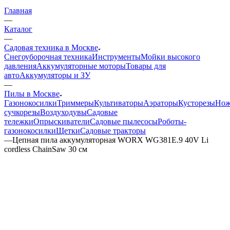
Главная
—
Каталог
—
Садовая техника в Москве
Снегоуборочная техника
Инструменты
Мойки высокого
давления
Аккумуляторные моторы
Товары для
авто
Аккумуляторы и ЗУ
—
Пилы в Москве
Газонокосилки
Триммеры
Культиваторы
Аэраторы
Кусторезы
Но
сучкорезы
Воздуходувы
Садовые
тележки
Опрыскиватели
Садовые пылесосы
Роботы-
газонокосилки
Щетки
Садовые тракторы
—
Цепная пила аккумуляторная WORX WG381E.9 40V Li
cordless ChainSaw 30 см