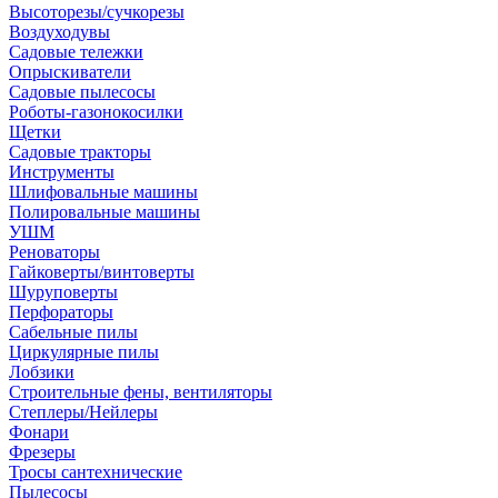
Высоторезы/сучкорезы
Воздуходувы
Садовые тележки
Опрыскиватели
Садовые пылесосы
Роботы-газонокосилки
Щетки
Садовые тракторы
Инструменты
Шлифовальные машины
Полировальные машины
УШМ
Реноваторы
Гайковерты/винтоверты
Шуруповерты
Перфораторы
Сабельные пилы
Циркулярные пилы
Лобзики
Строительные фены, вентиляторы
Степлеры/Нейлеры
Фонари
Фрезеры
Тросы сантехнические
Пылесосы