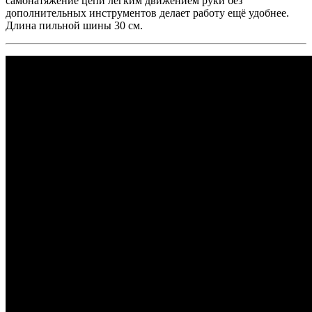
самонатяжение цепи лёгким движением руки без
дополнительных инструментов делает работу ещё удобнее.
Длина пильной шины 30 см.