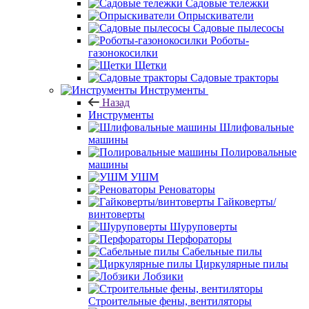
Садовые тележки
Опрыскиватели
Садовые пылесосы
Роботы-
газонокосилки
Щетки
Садовые тракторы
Инструменты
Назад
Инструменты
Шлифовальные
машины
Полировальные
машины
УШМ
Реноваторы
Гайковерты/
винтоверты
Шуруповерты
Перфораторы
Сабельные пилы
Циркулярные пилы
Лобзики
Строительные фены, вентиляторы