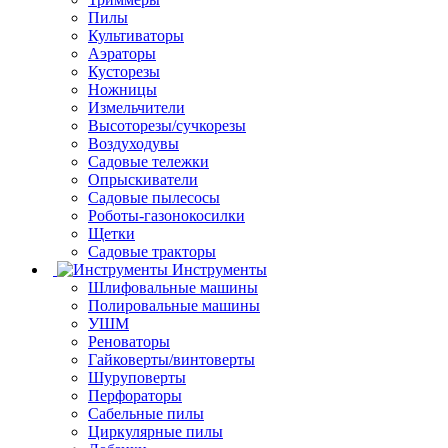
Пилы
Культиваторы
Аэраторы
Кусторезы
Ножницы
Измельчители
Высоторезы/сучкорезы
Воздуходувы
Садовые тележки
Опрыскиватели
Садовые пылесосы
Роботы-газонокосилки
Щетки
Садовые тракторы
Инструменты
Шлифовальные машины
Полировальные машины
УШМ
Реноваторы
Гайковерты/винтоверты
Шуруповерты
Перфораторы
Сабельные пилы
Циркулярные пилы