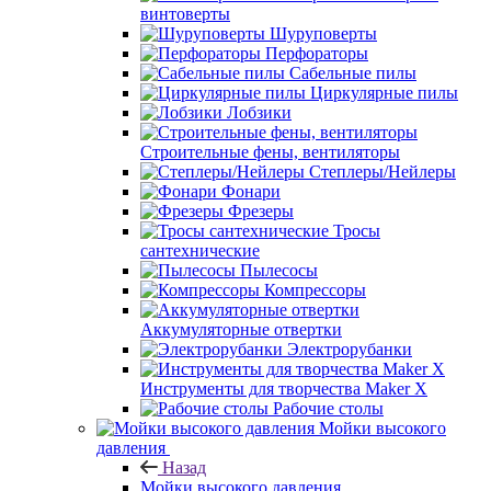
винтоверты
Шуруповерты
Перфораторы
Сабельные пилы
Циркулярные пилы
Лобзики
Строительные фены, вентиляторы
Степлеры/Нейлеры
Фонари
Фрезеры
Тросы
сантехнические
Пылесосы
Компрессоры
Аккумуляторные отвертки
Электрорубанки
Инструменты для творчества Maker X
Рабочие столы
Мойки высокого
давления
Назад
Мойки высокого давления