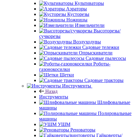
Культиваторы
Аэраторы
Кусторезы
Ножницы
Измельчители
Высоторезы/
сучкорезы
Воздуходувы
Садовые тележки
Опрыскиватели
Садовые пылесосы
Роботы-
газонокосилки
Щетки
Садовые тракторы
Инструменты
Назад
Инструменты
Шлифовальные
машины
Полировальные
машины
УШМ
Реноваторы
Гайковерты/