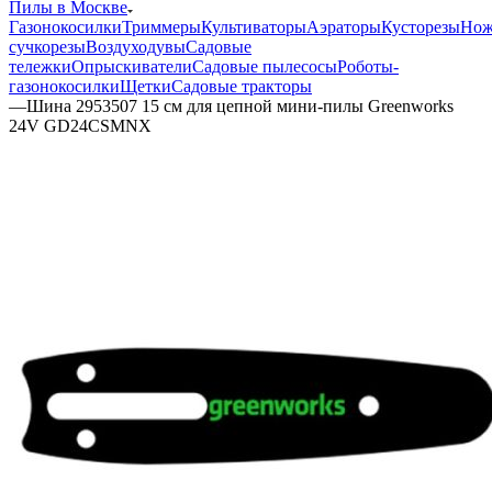
Пилы в Москве
Газонокосилки
Триммеры
Культиваторы
Аэраторы
Кусторезы
Но
сучкорезы
Воздуходувы
Садовые
тележки
Опрыскиватели
Садовые пылесосы
Роботы-
газонокосилки
Щетки
Садовые тракторы
—
Шина 2953507 15 см для цепной мини-пилы Greenworks
24V GD24CSMNX