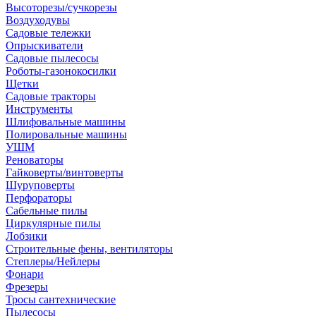
Высоторезы/сучкорезы
Воздуходувы
Садовые тележки
Опрыскиватели
Садовые пылесосы
Роботы-газонокосилки
Щетки
Садовые тракторы
Инструменты
Шлифовальные машины
Полировальные машины
УШМ
Реноваторы
Гайковерты/винтоверты
Шуруповерты
Перфораторы
Сабельные пилы
Циркулярные пилы
Лобзики
Строительные фены, вентиляторы
Степлеры/Нейлеры
Фонари
Фрезеры
Тросы сантехнические
Пылесосы