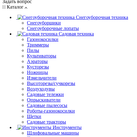
Задать вопрос
Каталог
Снегоуборочная техника
Снегоуборщики
Снегоуборочные лопаты
Садовая техника
Газонокосилки
Триммеры
Пилы
Культиваторы
Аэраторы
Кусторезы
Ножницы
Измельчители
Высоторезы/сучкорезы
Воздуходувы
Садовые тележки
Опрыскиватели
Садовые пылесосы
Роботы-газонокосилки
Щетки
Садовые тракторы
Инструменты
Шлифовальные машины