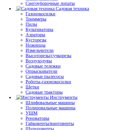
Снегоуборочные лопаты
Садовая техника
Газонокосилки
Триммеры
Пилы
Культиваторы
Аэраторы
Кусторезы
Ножницы
Измельчители
Высоторезы/сучкорезы
Воздуходувы
Садовые тележки
Опрыскиватели
Садовые пылесосы
Роботы-газонокосилки
Щетки
Садовые тракторы
Инструменты
Шлифовальные машины
Полировальные машины
УШМ
Реноваторы
Гайковерты/винтоверты
Шуруповерты