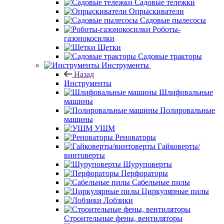
Садовые тележки
Опрыскиватели
Садовые пылесосы
Роботы-
газонокосилки
Щетки
Садовые тракторы
Инструменты
Назад
Инструменты
Шлифовальные
машины
Полировальные
машины
УШМ
Реноваторы
Гайковерты/
винтоверты
Шуруповерты
Перфораторы
Сабельные пилы
Циркулярные пилы
Лобзики
Строительные фены, вентиляторы