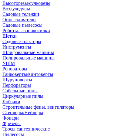
Высоторезы/сучкорезы
Воздуходувы
Садовые тележки
Опрыскиватели
Садовые пылесосы
Роботы-газонокосилки
Щетки
Садовые тракторы
Инструменты
Шлифовальные машины
Полировальные машины
УШМ
Реноваторы
Гайковерты/винтоверты
Шуруповерты
Перфораторы
Сабельные пилы
Циркулярные пилы
Лобзики
Строительные фены, вентиляторы
Степлеры/Нейлеры
Фонари
Фрезеры
Тросы сантехнические
Пылесосы