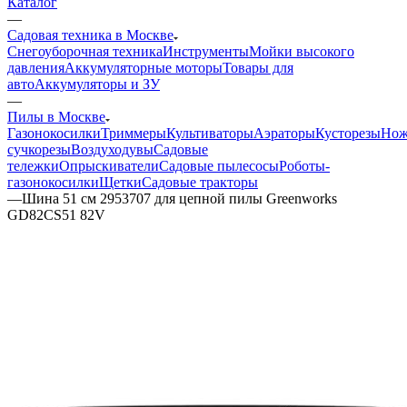
Каталог
—
Садовая техника в Москве
Снегоуборочная техника
Инструменты
Мойки высокого
давления
Аккумуляторные моторы
Товары для
авто
Аккумуляторы и ЗУ
—
Пилы в Москве
Газонокосилки
Триммеры
Культиваторы
Аэраторы
Кусторезы
Но
сучкорезы
Воздуходувы
Садовые
тележки
Опрыскиватели
Садовые пылесосы
Роботы-
газонокосилки
Щетки
Садовые тракторы
—
Шина 51 см 2953707 для цепной пилы Greenworks
GD82CS51 82V