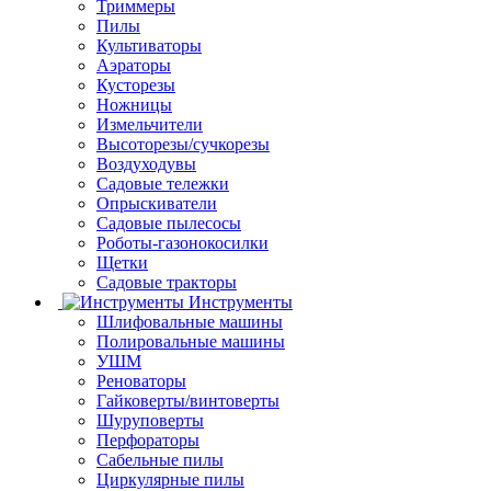
Триммеры
Пилы
Культиваторы
Аэраторы
Кусторезы
Ножницы
Измельчители
Высоторезы/сучкорезы
Воздуходувы
Садовые тележки
Опрыскиватели
Садовые пылесосы
Роботы-газонокосилки
Щетки
Садовые тракторы
Инструменты
Шлифовальные машины
Полировальные машины
УШМ
Реноваторы
Гайковерты/винтоверты
Шуруповерты
Перфораторы
Сабельные пилы
Циркулярные пилы