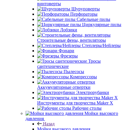
винтоверты
Шуруповерты
Перфораторы
Сабельные пилы
Циркулярные пилы
Лобзики
Строительные фены, вентиляторы
Степлеры/Нейлеры
Фонари
Фрезеры
Тросы
сантехнические
Пылесосы
Компрессоры
Аккумуляторные отвертки
Электрорубанки
Инструменты для творчества Maker X
Рабочие столы
Мойки высокого
давления
Назад
Мойки высокого давления