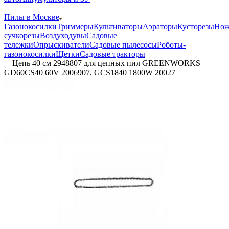
—
Пилы в Москве
Газонокосилки
Триммеры
Культиваторы
Аэраторы
Кусторезы
Но
сучкорезы
Воздуходувы
Садовые
тележки
Опрыскиватели
Садовые пылесосы
Роботы-
газонокосилки
Щетки
Садовые тракторы
—
Цепь 40 см 2948807 для цепных пил GREENWORKS
GD60CS40 60V 2006907, GCS1840 1800W 20027