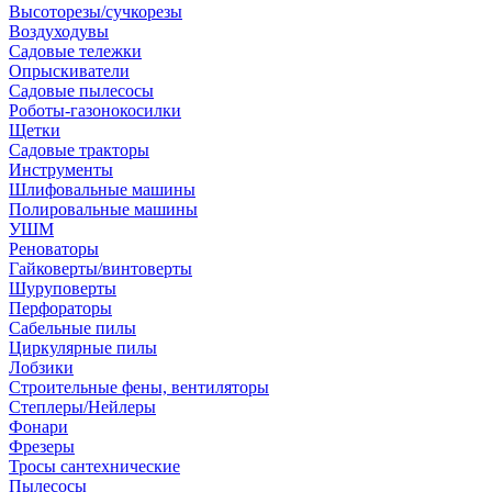
Высоторезы/сучкорезы
Воздуходувы
Садовые тележки
Опрыскиватели
Садовые пылесосы
Роботы-газонокосилки
Щетки
Садовые тракторы
Инструменты
Шлифовальные машины
Полировальные машины
УШМ
Реноваторы
Гайковерты/винтоверты
Шуруповерты
Перфораторы
Сабельные пилы
Циркулярные пилы
Лобзики
Строительные фены, вентиляторы
Степлеры/Нейлеры
Фонари
Фрезеры
Тросы сантехнические
Пылесосы