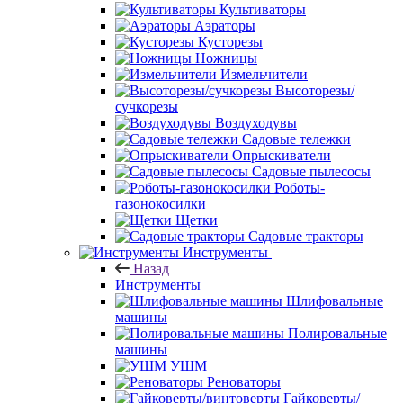
Культиваторы
Аэраторы
Кусторезы
Ножницы
Измельчители
Высоторезы/
сучкорезы
Воздуходувы
Садовые тележки
Опрыскиватели
Садовые пылесосы
Роботы-
газонокосилки
Щетки
Садовые тракторы
Инструменты
Назад
Инструменты
Шлифовальные
машины
Полировальные
машины
УШМ
Реноваторы
Гайковерты/